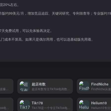
便宜20%左右。
版约99美元/月，增加竞品追踪、关键词研究、专利筛查等；专业版约19
有7天免费试用，可以先体验再决定。
，入门成本不算高。如果只是偶尔用用，也可以选基础版先用着。
超店有数
FindNiche
Nich escraper每日推送爆款选品，跨境卖家找产品灵感的小工具。
超店有数专注TikTok电商数据分析，帮跨境卖家和品牌快速找到爆款、追踪竞品，让选品和营销决策更有依据。
Tik178
Helium10
EchoTik帮你分析TikTok电商数据，热销爆款、达人带货一手掌握，跨境卖家选品出单的好帮手。
Tik178是一个专注TikTok电商资源的导航平台，汇集选品工具、数据分析、带货教程等实用站点，帮助想入局TikTok Shop的新手和卖家快速找到所需资源，