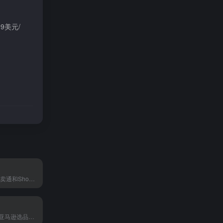
9美元/
FindNiche从速卖通和Shopify挖掘爆款数据，帮跨境卖家找到高利润商品。
Helium10专注亚马逊选品和数据分析，帮你快速找到高潜力产品。不管是刚起步还是做了多年的卖家，都能在上面找到实用的数据支持。