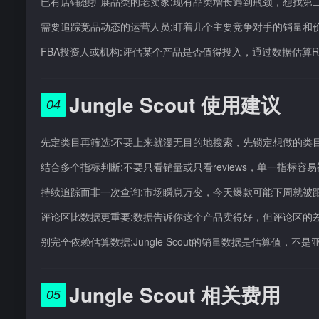
已有店铺想扩展品类的老卖家:现有品类增长遇到瓶颈，想找第
需要追踪竞品动态的运营人员:盯着几个主要竞争对手的销量和
FBA投资人或机构:评估某个产品是否值得投入，通过数据估算
Jungle Scout 使用建议
04
先定类目再筛选:不要上来就漫无目的地搜索，先锁定想做的类
结合多个指标判断:不要只看销量或只看reviews，单一指
持续追踪而非一次查询:市场瞬息万变，今天爆款可能下周就被
评论区比数据更重要:数据告诉你这个产品卖得好，但评论区的
别完全依赖估算数据:Jungle Scout的销量数据是估算值
Jungle Scout 相关费用
05