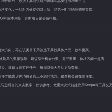
二增长曲线，数据工具能快速扫描哪些品类还有增量空间。
价格变化，一旦对方做促销或上新，能第一时间响应调整策略。
ROI和回本周期，判断项目是否值得接。
目大方向，再在该类目下用筛选工具找具体产品，效率更高。
标容易被刷单的数据误导。建议综合机会分数、竞品数量、价格区间一起看。
跟卖。建议设置监控任务，每周或每天自动更新数据。
差评才能告诉你消费者真正不满的地方。很多机会藏在差评里。
，不是亚马逊后台的真实数字，仅供参考。做重大决策前建议用Keepa等工具交