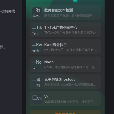
数美智能文本检测
手动翻页找
数美智能文本检测，自动识别违规和敏感内容，电商、内容平台做内容审核都在用。
TikTok广告创意中心
TikTok优秀广告案例库和创意灵感平台
Kwai海外快手
观性。
Kwai海外快手，海外短视频分享平台，记录日常生活，和全球年轻人一起发现有趣内容
Noon
Noon，中东地区综合性购物平台，品类涵盖数码、美妆、家居等日常生活所需，住在阿联酋、沙特等地的消费者基本都在上面买东西。
鬼手剪辑Ghostcut
鬼手剪辑Ghostcut是一款智能视频剪辑工具，支持自动去字幕、翻译和语音转文字，一键生成多平台适配视频，专为跨境电商和出海创作者打造。
Vk
Vk是俄罗斯主流社交平台，俄语区用户在这里聊天、分享动态和联系朋友。