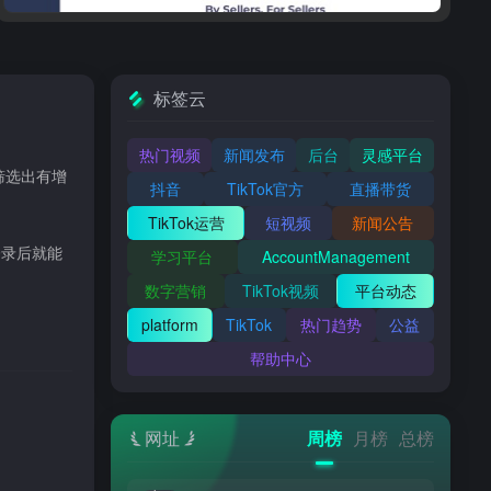
标签云
热门视频
新闻发布
后台
灵感平台
筛选出有增
抖音
TikTok官方
直播带货
TikTok运营
短视频
新闻公告
登录后就能
学习平台
AccountManagement
数字营销
TikTok视频
平台动态
platform
TikTok
热门趋势
公益
帮助中心
网址
周榜
月榜
总榜