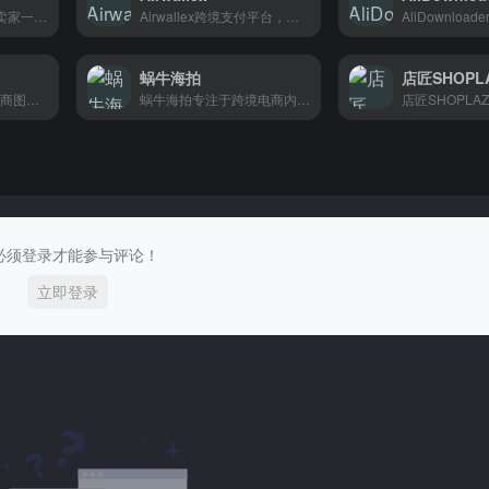
站斧浏览器，帮跨境卖家一个浏览器登录多个店铺不怕关联，防关联技术强，操作简单，亚马逊、eBay卖家都在用。
Airwallex跨境支付平台，专为跨境电商和出海企业提供全球收款、换汇、付款服务。
蜗牛海拍
店匠SHOPL
Scorehub提供跨境电商图片视频素材,一键生成产品内容,让卖家告别熬夜作图,专注销售。
蜗牛海拍专注于跨境电商内容编辑，为出海品牌和跨境卖家提供高效的内容创作服务。
必须登录才能参与评论！
立即登录