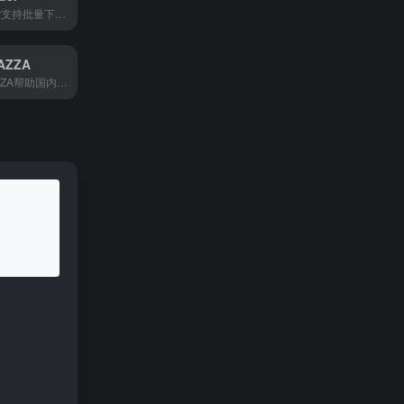
AliDownloader支持批量下载速卖通和阿里巴巴的产品图片、视频，帮跨境卖家快速采集商品素材，省去手动保存的麻烦。
AZZA
店匠SHOPLAZZA帮助国内卖家快速搭建跨境电商独立站，从建站到推广一站式搞定，没有技术背景也能轻松做海外生意。