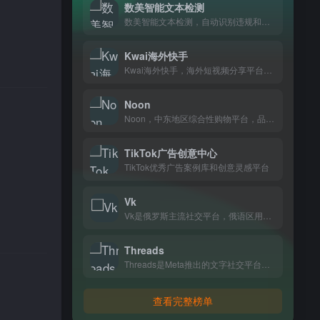
数美智能文本检测
数美智能文本检测，自动识别违规和敏感内容，电商、内容平台做内容审核都在用。
Kwai海外快手
Kwai海外快手，海外短视频分享平台，记录日常生活，和全球年轻人一起发现有趣内容
Noon
Noon，中东地区综合性购物平台，品类涵盖数码、美妆、家居等日常生活所需，住在阿联酋、沙特等地的消费者基本都在上面买东西。
TikTok广告创意中心
TikTok优秀广告案例库和创意灵感平台
Vk
Vk是俄罗斯主流社交平台，俄语区用户在这里聊天、分享动态和联系朋友。
Threads
Threads是Meta推出的文字社交平台，适合喜欢短动态分享、关注兴趣账号的用户，界面简洁，用起来很顺手。
查看完整榜单