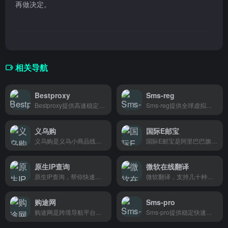
再做决定。
相关导航
Bestproxy
Sms-reg
Bestproxy提供高速稳定的代理IP服务，支持多地区解锁与匿名浏览，专为跨境电商、社交媒体运营和数据采集用户设计。
Sms-reg提供全球虚拟号码接码服务，帮助跨境电商和海外营销人员快速注册海外平台账号。
义乌购
国际E邮宝
义乌购是义乌小商品线上批发平台，汇集义乌国际商贸城数十万源头工厂，为国内电商和跨境卖家提供一手货源。
国际E邮宝是阿里巴巴旗下跨境小包物流服务，为跨境电商卖家提供高效的国际包裹递送。
原生IP查询
微软在线翻译
原生IP查询，帮你快速查询IP归属地与ASN信息，判断IP原生性，跨境卖家和代理服务商必备工具。
微软翻译，支持几十种语言即时互译，跨境电商写产品描述、和外国客户沟通、出国旅行查资料都能用。
购途网
Sms-pro
购途网是跨境导航平台，为TikTok等海外社媒卖家提供运营工具、学习教程和变现资源，帮助跨境卖家高效出海。
Sms-pro提供稳定快速的国际短信发送服务,专注帮助跨境电商卖家高效触达海外客户,提升订单转化率。