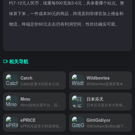
约7-12元人民币，续重每500克加3-6元，具体看哪个站点。整
体算下来，一件成本30元的商品，跨境卖到菲律宾加上佣金和
物流，终端定价60元左右仍有利润空间，性价比确实可观。
相关导航
Catch
Wildberries
Catch是澳大利亚本土综合电商平台，品类涵盖数码、家居、服饰等，消费者可以在这里用优惠价买到各种商品。
Wildberries是俄罗斯本土最大的在线购物平台，商品种类涵盖服装、家居、美妆等日常生活所需，主要面向俄罗斯及周边俄语地区的消费者。
Mmo
日本乐天
Mmo游戏交易平台，高价卖出闲置装备，低价买到心仪道具，服务各类游戏玩家。
日本乐天是日本大型电商平台,商品种类齐全,从数码电器到日用百货都能买到,很适合喜欢海淘日本商品的朋友。
ePRICE
GittiGidiyor
ePRICE是意大利老牌电商平台，主营数码家电和日用品，商品种类丰富价格实在，每月350万人在这里购物，想买进口好物的消费者可以逛逛。
GittiGidiyor是eBay旗下的土耳其本土购物平台，品类涵盖服饰、数码、家居等，支持本地支付和配送，土耳其买家可直接网购国内外商品。