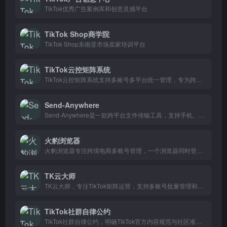
TikTok优秀广告案例库和创意灵感平台
TikTok Shop商学院
TikTok Shop东南亚市场卖家培训平台
TikTok云控矩阵系统
TikTok云控矩阵系统支持多账号多平台统一管理，专为跨境电商卖家打造，一键运营全球TikTok和亚马逊账号，省时省力。
Send-Anywhere
Send-Anywhere是一款跨平台文件传输工具，支持手机、电脑之间无线快速传输文件，无需数据线，适合日常办公和文件共享。
火豹浏览器
火豹浏览器专注跨境电商多账号管理，一个浏览器同时登录多个店铺不关联，适合Shopee、亚马逊、Lazada等平台卖家使用。
TK云大师
TK云大师，专注TikTok矩阵运营，支持多账号批量管理和内容分发，一个人能管几十个号，适合做跨境电商和出海内容的团队。
TikTok社群自律公约
TikTok社群自律公约，明确TikTok官方内容规范与社区准则，维护健康多元的社群环境，指引用户共同遵守平台行为规范