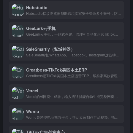
Hubstudio
Hubstudio指纹浏览器帮助跨境卖家安全登录多个账号，防止账号关联，一个人轻松管多个店铺。
GeeLark云手机
GeeLark云手机，一站式创建、管理和自动化运营TikTok账号，专为跨境电商卖家和内容创作者打造。
SaleSmartly（私域神器）
SaleSmartly把WhatsApp、Facebook、Instagram这些聊天渠道聚合到一起，跨境卖家一个后台就能统一回复所有客户消息，不用再来回切换。
Greatboss-TikTok美区本土ERP
Greatboss是TikTok美国本土店运营ERP，帮卖家高效管理订单和库存，美国TikTok本土店店主都在用。
Vercel
Vercel的AI网页生成器，输入描述就能自动生成完整网页和代码，适合不会写代码又想快速建站的人。
Woniu
Woniu是跨境电商视频平台，帮助卖家制作产品视频、拓展海外市场，简单几步就能把产品卖到全球。
TikTok广告创意中心