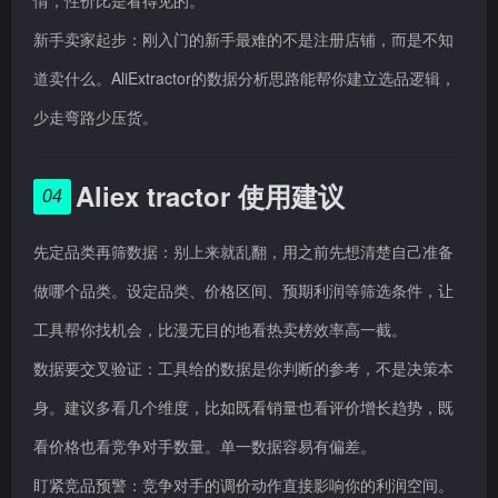
情，性价比是看得见的。
新手卖家起步：刚入门的新手最难的不是注册店铺，而是不知
道卖什么。AliExtractor的数据分析思路能帮你建立选品逻辑，
少走弯路少压货。
Aliex tractor 使用建议
04
先定品类再筛数据：别上来就乱翻，用之前先想清楚自己准备
做哪个品类。设定品类、价格区间、预期利润等筛选条件，让
工具帮你找机会，比漫无目的地看热卖榜效率高一截。
数据要交叉验证：工具给的数据是你判断的参考，不是决策本
身。建议多看几个维度，比如既看销量也看评价增长趋势，既
看价格也看竞争对手数量。单一数据容易有偏差。
盯紧竞品预警：竞争对手的调价动作直接影响你的利润空间。