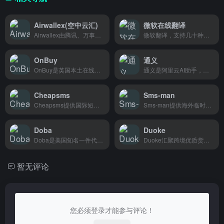
Airwallex(空中云汇)
微软在线翻译
Airwallex由腾讯、万事达、红杉中国投资，专为跨境电商和外贸企业提供收款、换汇、跨境付款等一站式金融服务。
微软翻译，支持几十种语言即时互译，跨境电商写产品描述、和外国客户沟通、出国旅行查资料都能用。
OnBuy
通义
OnBuy是英国本土在线市场，品类涵盖美妆、科技、母婴等数千种商品，英国消费者可以在这里一站购齐日常所需。
通义是阿里云AI助手，写文案、答问题、分析内容都在行，做跨境电商的朋友和内容创作者用得特别多。
Cheapsms
Sms-man
Cheapsms提供国际短信群发服务，价格低至0.02美元/条，专为跨境电商、外贸卖家和出海企业设计。
Sms-man提供海外临时号码接收验证码，帮助注册Telegram、WhatsApp等海外账号，跨境电商和海外推广人员用的比较多。
Doba
Duoke
Doba是美国知名一件代发平台，聚合数万供应商和海量商品，卖家无需囤货即可对接货源和自动处理订单，适合独立卖家和小型电商运营。
Duoke汇聚跨境优质货源，帮助卖家快速匹配靠谱供应商，找货省心又省力。
暂无评论
您必须登录才能参与评论！