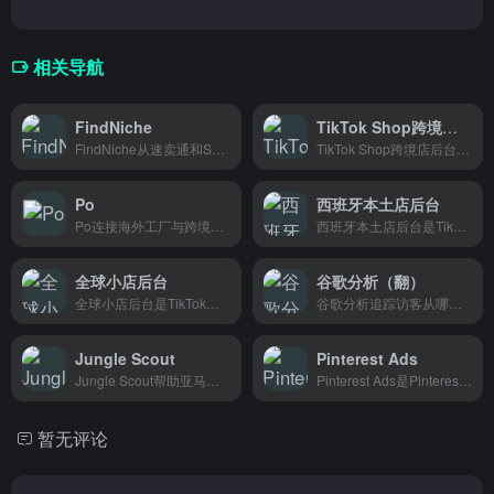
相关导航
FindNiche
TikTok Shop跨境店后台
FindNiche从速卖通和Shopify挖掘爆款数据，帮跨境卖家找到高利润商品。
TikTok Shop跨境店后台是跨境卖家的店铺管理工具，支持商品上架、订单处理、数据分析等日常运营功能，帮助卖家高效管理全球店铺。
Po
西班牙本土店后台
Po连接海外工厂与跨境卖家，一手货源直采，省去中间环节，省钱又省心。
西班牙本土店后台是TikTok Shop专为西班牙本地商家打造的店铺管理平台，支持商品上下架、订单处理、数据分析等操作，方便卖家集中管理店铺日常运营。
全球小店后台
谷歌分析（翻）
全球小店后台是TikTok跨境卖家的店铺管理工具，支持商品上架、订单处理、数据分析等日常运营功能，帮助卖家高效管理店铺。
谷歌分析追踪访客从哪来、在网站上看了什么、去了哪里，帮网站运营者搞清楚流量来源和用户行为，适合想提升转化率的营销人员。
Jungle Scout
Pinterest Ads
Jungle Scout帮助亚马逊卖家追踪竞品数据、分析销量趋势，轻松找到有潜力的产品，适合想做好选品和运营的卖家使用。
Pinterest Ads是Pinterest官方广告投放平台，帮助品牌商家在这个视觉化发现平台推广产品，精准触达高购买意向用户，适合电商卖家和营销人员使用。
暂无评论