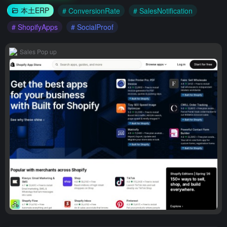
本土ERP
# ConversionRate
# SalesNotification
# ShopifyApps
# SocialProof
Sales Pop up