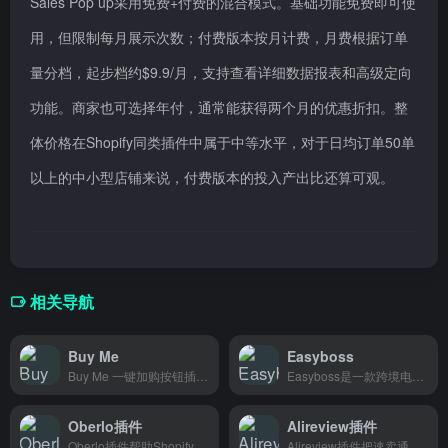
Sales Pop up采用免费+付费的混合模式。基础功能免费即可使
用，但限制每月展示次数；付费版本按月计费，月费根据订单
量分档，起步档约$9.9/月，支持查看详细数据报表和高级定向
功能。商家也可选择年付，通常能获得两个月的优惠折扣。整
体价格在Shopify同类插件中属于中等水平，对于日均订单50单
以上的中小型店铺来说，付费版本的投入产出比还算可观。
相关导航
Buy Me
Easyboss
Buy Me 一键加购按钮插件，帮助 Shopify 商家快速提升结账转化率，适合追求简便购物流程的独立站卖家。
Easyboss是一款跨境电商ERP管理工具，集选品、采购、订单、物流于一体，帮助卖家高效管理多平台店铺。
Oberlo插件
Alireview插件
Oberlo插件帮助Shopify卖家一键同步速卖通产品、自动同步订单，让跨境dropshipping更省心，适合想低成本创业的新手卖家。
Alireview插件把速卖通评论自动同步到你的Shopify产品页，省去手动一条条复制的麻烦，专门帮从速卖通拿货的Shopify店主省时间。