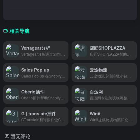
相关导航
Vertagear分析
店匠SHOPLAZZA
Vertagear分析通过SimilarWeb展示Vertagear的流量、排名、用户来源等数据，帮助跨境卖家和营销人员了解竞品流量结构和用户画像。
店匠SHOPLAZZA帮助国内卖家快速搭建跨境电商独立站，从建站到推广一站式搞定，没有技术背景也能轻松做海外生意。
Sales Pop up
云途物流
Sales Pop up 在Shopify店铺实时显示买家下单通知，营造多人购买的氛围，提升访客信任感，帮助店主提升转化率。
云途物流专注跨境小包物流，帮卖家把货安全快速地发到海外，省心靠谱发货无忧。
Oberlo插件
百运网
Oberlo插件帮助Shopify卖家一键同步速卖通产品、自动同步订单，让跨境dropshipping更省心，适合想低成本创业的新手卖家。
百运网专注跨境物流整合，一键比价下单发货，专为跨境电商卖家和外贸人设计。
G | translate插件
Winit
GTranslate翻译插件让Shopify店铺支持多语言，跨境卖家轻松对接全球买家
Winit提供跨境物流和仓储配送服务，帮助电商卖家和外贸企业高效管理供应链。
暂无评论