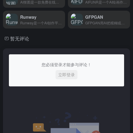
AI抠图是一款免费在线工具，上传图片自动去除背景，电商卖家和设计师用起来特别顺手。
AIFUNR是一个AI绘画作品集合社区，汇集各类AI生成的绘画作品，帮助创作者寻找灵感和参考。
Runway
GFPGAN
Runway是一个AI创作平台，支持视频和图片生成编辑，适合视频创作者、设计师快速产出内容。
GFPGAN用AI把模糊或低分辨率的人脸照片变清晰，适合摄影师和普通用户修复老照片。
暂无评论
您必须登录才能参与评论！
立即登录