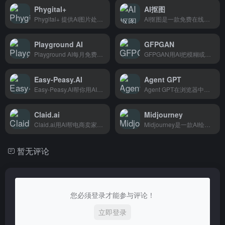
Phygital+
AI抠图
Phygital+ 提供AI图片处理和可视化设计功能，帮助跨境电商卖家快速制作商品图和营销素材。
AI抠图是一款免费在线工具，上传图片自动去除背景，电商卖家和设计师用起来特别顺手。
Playground AI
GFPGAN
Playground AI每月免费生成1000张图，设计师和自媒体人出图很方便。
GFPGAN用AI把模糊或低分辨率的人脸照片变清晰，适合摄影师和普通用户修复老照片。
Easy-Peasy.AI
Agent GPT
Easy-Peasy.AI帮你用AI写文案、做图、处理音频，适合营销人和广告策划用。
Agent GPT在浏览器中组装、配置和部署AI智能体，无需代码基础，适合想尝试AI自动化的人。
Claid.ai
Midjourney
Claid.ai用AI帮电商卖家和设计师秒换产品图背景，不用PS，几分钟搞定专业级图片。
Midjourney是一款AI绘画工具，输入文字描述即可生成精美图片，适合设计师和创意爱好者快速创作视觉作品。
暂无评论
您必须登录才能参与评论！
立即登录