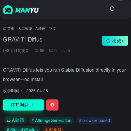
首页
•
人工智能
•
AI绘画
•
正文
GRAVITI Diffus
收藏
0
3个月前更新
66
0
0
GRAVITI Diffus lets you run Stable Diffusion directly in your
browser—no install
收录时间：
2026-04-28
打开网站
AI绘画
# AIImageGeneration
# browser-based
# StableDiffusion
# WebAI