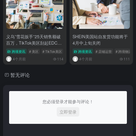
义乌”雪花扳手”25天销售额破
SHEIN美国站自发货功能将于
百万，TikTok美区刮起EDC选
4月中上旬关闭
品风
跨境资讯
# 美区
# TikTok美区
# 选品指南
跨境资讯
# 店铺运营
# 跨境物流
4个月前
114
4个月前
111
暂无评论
您必须登录才能参与评论！
立即登录