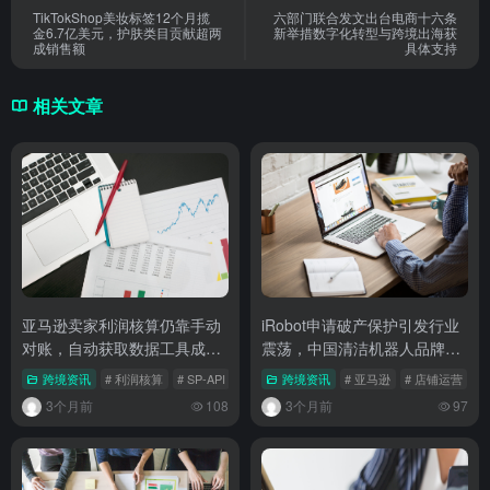
TikTokShop美妆标签12个月揽
六部门联合发文出台电商十六条
金6.7亿美元，护肤类目贡献超两
新举措数字化转型与跨境出海获
成销售额
具体支持
相关文章
亚马逊卖家利润核算仍靠手动
iRobot申请破产保护引发行业
对账，自动获取数据工具成运
震荡，中国清洁机器人品牌加
营刚需
速抢占全球市场
跨境资讯
# 利润核算
# SP-API
# ERP系统
跨境资讯
# 亚马逊
# 店铺运营
#
3个月前
108
3个月前
97