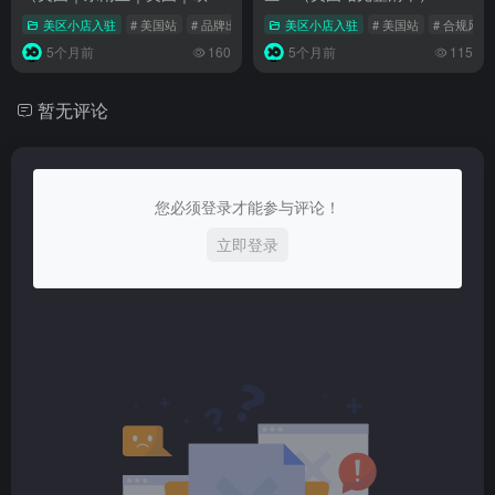
｜日本｜多国家）
美区小店入驻
# 美国站
# 品牌出海
# TikTok Shop
美区小店入驻
# 美国站
# 合规风险
5个月前
160
5个月前
115
暂无评论
您必须登录才能参与评论！
立即登录