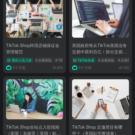
TikTok Shop跨境店铺保证金
美国政府将从TikTok美国业务
管理规范
交易中获利百亿！拆分交易细
节与行业影响全解析
美区小店入驻
# 合规风险
# TikTok Shop
TikTok头条
# 跨境电商
# 合规风险
# 出海策略
5个月前
203
5个月前
150
TikTok Shop全站点入驻指南
TikTok Shop 定邀类目有哪
（美国｜东南亚｜英国｜欧盟
些？（美国站完整清单）