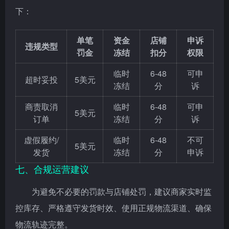
下：
单笔
资金
店铺
申诉
违规类型
罚金
冻结
扣分
权限
临时
6-48
可申
超时妥投
5美元
冻结
分
诉
商责取消
临时
6-48
可申
5美元
订单
冻结
分
诉
虚假履约/
临时
6-48
不可
5美元
发货
冻结
分
申诉
七、合规运营建议
为避免不必要的罚款与店铺处罚，建议商家实时监
控库存、严格遵守发货时效、使用正规物流渠道、确保
物流轨迹完整。