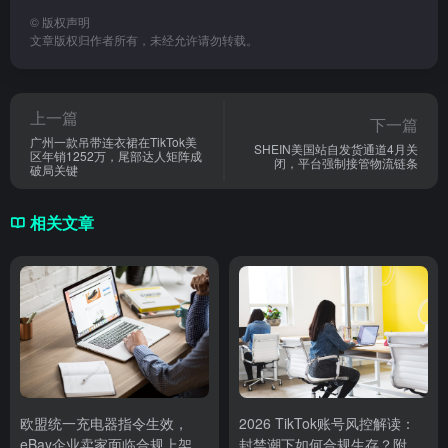
©
版权声明
文章版权归作者所有，未经允许请勿转载。
上一篇
下一篇
广州一款吊带连衣裙在TikTok美
SHEIN美国站自发货通道4月关
区年销1252万，尾部达人矩阵成
闭，平台强制接管物流链条
破局关键
相关文章
欧盟统一充电器指令生效，
2026 TikTok账号风控解读：
eBay企业卖家面临合规上架新
封禁潮下如何合规生存？附实