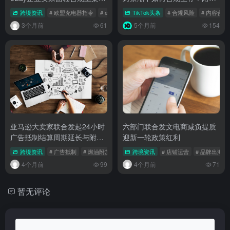
门槛
操指南
跨境资讯
# 欧盟充电器指令
# eBay合规
TikTok头条
# 欧洲市场
# 合规风险
# 内容合规
3个月前
61
5个月前
154
亚马逊大卖家联合发起24小时
六部门联合发文电商减负提质
广告抵制结算周期延长与附加
迎新一轮政策红利
费成导火索
跨境资讯
# 广告抵制
# 燃油附加费
# 亚马逊卖家
跨境资讯
# 店铺运营
# 品牌出海
4个月前
99
4个月前
71
暂无评论