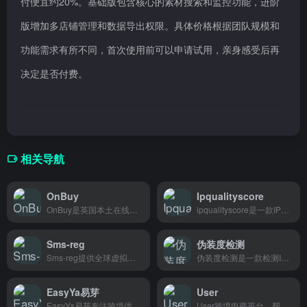
付便宜约20%。基础版包含核心的素材搜索和监控功能，进阶
版增加多店铺管理和数据导出权限。具体价格根据团队规模和
功能需求有所不同，首次使用前可以申请试用，亲身感受后再
决定是否付费。
相关导航
OnBuy
Ipqualityscore
OnBuy是英国本土在线市场，品类涵盖美妆、科技、母婴等数千种商品，英国消费者可以在这里一站购齐日常所需。
ipqualityscore是一款IP信誉查询工具，专为跨境电商卖家、广告投放人员和支付风控团队设计，能快速识别欺诈风险。
Sms-reg
伪装度检测
Sms-reg提供全球虚拟号码接码服务，帮助跨境电商和海外营销人员快速注册海外平台账号。
伪装度检测是一款检测IP环境伪装程度的工具，帮助跨境电商卖家和测评人员快速判断自己的网络环境是否会被平台识别关联。
EasyYa易芽
User
EasyYa易芽专注跨境供应链管理，采购、库存、物流一站搞定，帮跨境卖家省心做生意。
User跨境电商平台，帮卖家管理店铺、分析数据、处理订单，适合做跨境生意的卖家和运营人员使用。