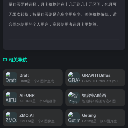
量购买两种选择，月卡价格约在十几元到几十元区间，包月可
无限次转换；按量购买则是充多少用多少。整体价格偏低，适
合偶尔使用的个人用户，高频使用者选月卡更划算。
相关导航
Draft
GRAVITI Diffus
Draft是一个AI图片生成社区，用文字描述就能生成图片，适合设计师、内容创作者和想尝试AI绘图的人。
GRAVITI Diffus lets you run Stable Diffusion directly in your browser—no install
AIFUNR
智启特AI绘画
AIFUNR是一个AI绘画作品集合社区，汇集各类AI生成的绘画作品，帮助创作者寻找灵感和参考。
智启特AI绘画专注AI图片和文案生成，帮设计师、自媒体和电商卖家快速出稿，省时省力。
ZMO.AI
Getimg
ZMO.AI是一个AI图像生成工具，帮助电商卖家和营销团队快速生成产品图和宣传素材，省去昂贵的拍摄费用。
Getimg是一款AI图片生成工具，输入关键词就能快速出图，适合需要配图但没有设计资源的博主、卖家和创作者。