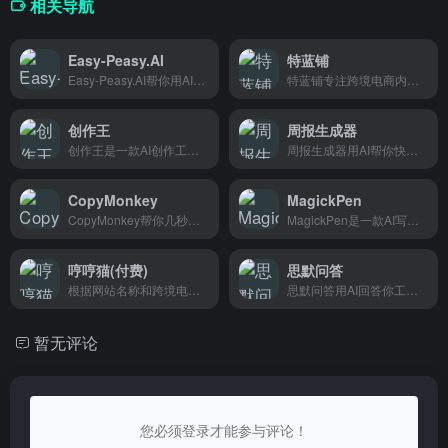
相关导航
Easy-Peasy.AI
特蓝铺
Easy-Peasy.AI帮你用AI写文案、做图、处理音频，适合营销人和广告策划用。
特蓝铺专注跨境电商内容编辑，帮Shopify、亚马逊、独立站卖家快速写出高质量产品描述和营销文案。
创作王
周报生成器
创作王是一款AI创作工具，能帮你写文案、翻译内容、生成代码，适合博主、自媒体人和跨境卖家使用。
周报生成器用AI帮你快速写周报，周五不再为周报发愁，打工人必备。
CopyMonkey
MagickPen
CopyMonkey帮你几秒生成亚马逊listing，跨境卖家和品牌方用它快速搞定产品描述，省时省力。
MagickPen是一款AI写作助手，能在几秒内生成文章、邮件和各类文案，特别适合需要频繁写作但时间紧张的学生和上班族。
哼哼猫(付费)
思默问答
根据网站名称和跨境电商内容编辑的定位，写一个简介： 哼哼猫是一款AI内容编辑工具，专为跨境电商卖家设计，能快速生成产品描述和营销文案，省时又省力。 或者更口
思默问答用AI回答你工作生活中的各种问题，职场难题、日常麻烦都能问，适合没时间查资料又想要快速答案的上班族和学生党。
暂无评论
您必须登录才能参与评论！