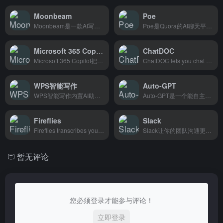
Moonbeam
Poe
Moonbeam是一款AI写作助手，特别适合写小说和长篇文章，能帮你梳理大纲、保持叙事连贯、激发灵感，是长篇写作的好搭档。
Poe是Quora的AI聊天平台，汇集多个AI模型，想用哪个直接切换，适合想尝鲜各种AI的人。
Microsoft 365 Copilot
ChatDOC
Microsoft 365 Copilot把GPT-4装进了Word、Excel、PPT这些办公软件，写文档做表格直接用对话就能搞定，适合天天跟Office打交
ChatDOC lets you chat with your PDFs—ask questions, pull out key points, and get
WPS智能写作
Auto-GPT
WPS智能写作内置AI助手，帮你快速写文档、写报告，告别熬夜赶稿，适合需要频繁写材料的上班族和学生党。
Auto-GPT是一个能自主规划任务链并持续优化的AI工具，适合想让AI自动完成复杂工作的开发者。
Fireflies
Slack
Fireflies transcribes your meetings so teams can search, analyze, and stay align
Slack让你的团队沟通更顺畅，文件共享和项目协作全在一个地方，适合各类企业和远程办公团队使用。
暂无评论
您必须登录才能参与评论！
立即登录