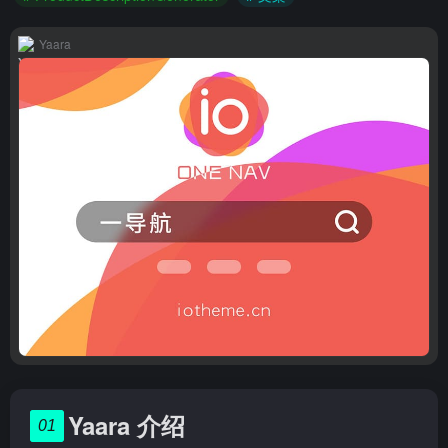
Yaara
Yaara 介绍
01