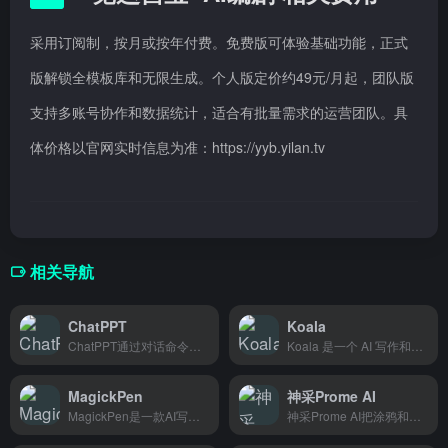
采用订阅制，按月或按年付费。免费版可体验基础功能，正式
版解锁全模板库和无限生成。个人版定价约49元/月起，团队版
支持多账号协作和数据统计，适合有批量需求的运营团队。具
体价格以官网实时信息为准：https://yyb.yilan.tv
相关导航
ChatPPT
Koala
ChatPPT通过对话命令快速生成PPT，几分钟就能搞定一份专业的演示文稿。教师做课件、上班族做汇报、学生做答辩都能直接用。
Koala 是一个 AI 写作和聊天工具，博主、卖家和内容创作者可以用它快速写文案、聊天回复，省时省力。
MagickPen
神采Prome AI
MagickPen是一款AI写作助手，能在几秒内生成文章、邮件和各类文案，特别适合需要频繁写作但时间紧张的学生和上班族。
神采Prome AI把涂鸦和照片秒变精美插画，建筑师、产品设计师、游戏美术师都能快速出图。