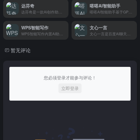
达芬奇
嗒嗒AI智能助手
达芬奇是一款AI创作助手，帮你快速搞定文案、图片、视频，适合创作者和电商卖家使用。
嗒嗒AI智能助手基于GPT-3.5/GPT-4，帮助跨境卖家快速生成产品描述、社媒文案和营销邮件，一个工具全搞定。
WPS智能写作
文心一言
WPS智能写作内置AI助手，帮你快速写文档、写报告，告别熬夜赶稿，适合需要频繁写材料的上班族和学生党。
文心一言是百度AI聊天助手，能回答问题、写文案、分析内容，适合日常办公和学习需要AI帮手的人。
暂无评论
您必须登录才能参与评论！
立即登录