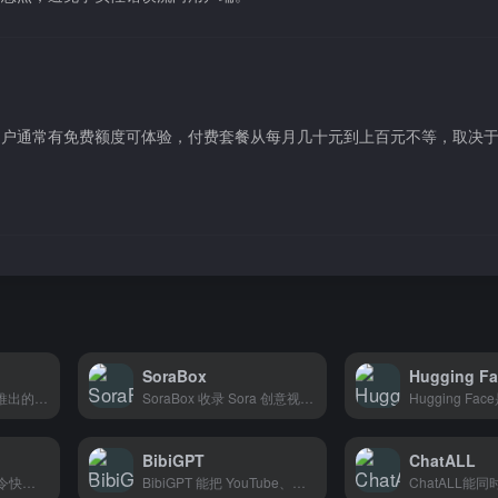
用户通常有免费额度可体验，付费套餐从每月几十元到上百元不等，取决
SoraBox
Hugging Fa
讯飞星火是科大讯飞推出的AI大模型，写文案、翻译、分析数据都行，做跨境电商或者办公都挺实用。
SoraBox 收录 Sora 创意视频案例和精选提示词，帮助内容创作者和营销人员快速生成高质量视频。
BibiGPT
ChatALL
ChatPPT通过对话命令快速生成PPT，几分钟就能搞定一份专业的演示文稿。教师做课件、上班族做汇报、学生做答辩都能直接用。
BibiGPT 能把 YouTube、播客这些音视频转成文字摘要，适合想省时间快速抓重点的学生和上班族。