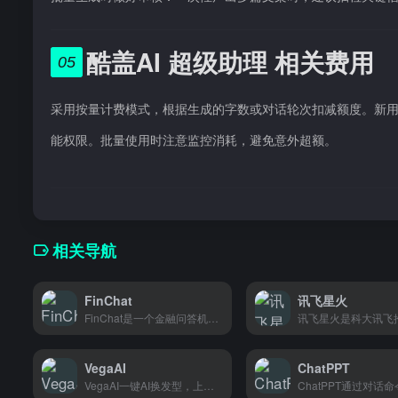
酷盖AI 超级助理 相关费用
05
采用按量计费模式，根据生成的字数或对话轮次扣减额度。新
能权限。批量使用时注意监控消耗，避免意外超额。
相关导航
FinChat
讯飞星火
FinChat是一个金融问答机器人，直接用大白话问它关于公司和投资大师的问题，几秒内给你汇总关键信息。每天盯盘的投资者都在用。
VegaAI
ChatPPT
VegaAI一键AI换发型，上传照片就能试各种发型效果，适合想换发型又拿不定主意的人。