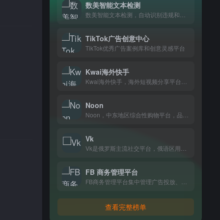
数美智能文本检测
数美智能文本检测，自动识别违规和敏感内容，电商、内容平台做内容审核都在用。
TikTok广告创意中心
TikTok优秀广告案例库和创意灵感平台
Kwai海外快手
Kwai海外快手，海外短视频分享平台，记录日常生活，和全球年轻人一起发现有趣内容
Noon
Noon，中东地区综合性购物平台，品类涵盖数码、美妆、家居等日常生活所需，住在阿联酋、沙特等地的消费者基本都在上面买东西。
Vk
Vk是俄罗斯主流社交平台，俄语区用户在这里聊天、分享动态和联系朋友。
FB 商务管理平台
FB商务管理平台集中管理广告投放、社主页和用户数据，适合需要统一运营多个Facebook资产和追踪转化效果的跨境卖家和营销团队。
查看完整榜单