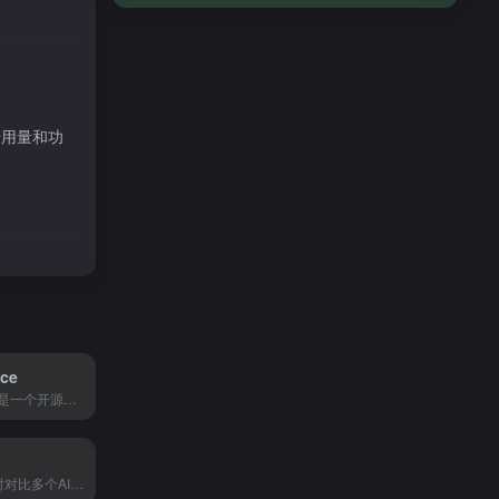
于用量和功
ce
Hugging Face是一个开源AI模型库和社区，开发者可以在这里找到、分享和部署各种预训练模型，适合机器学习工程师和AI研究者使用。
ChatALL能同时对比多个AI的回答，适合想找最优解、经常和AI打交道的人。