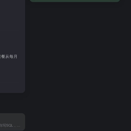
套餐从每月
BlazeAI让AI帮你写SQL，一个人也能跑数据。