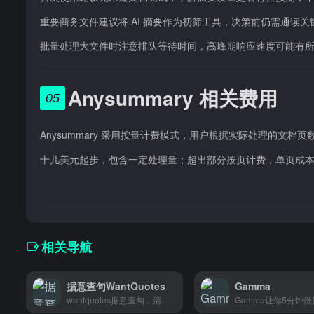
重要商务文件建议将 AI 摘要作为初筛工具，决策前仍需通读
批量处理大文件时注意排队等待时间，高峰期响应速度可能有
Anysummary 相关费用
05
Anysummary 采用按量计费模式，用户根据实际处理的文
十几美元起步，包含一定处理量；超出部分按页计费，单页成
相关导航
据意查句WantQuotes
Gamma
wantquotes据意查句，清华大学做的文案工具，想不起某句话时输意思就能找到相关名言，写材料找不到合适表达的话很好用。