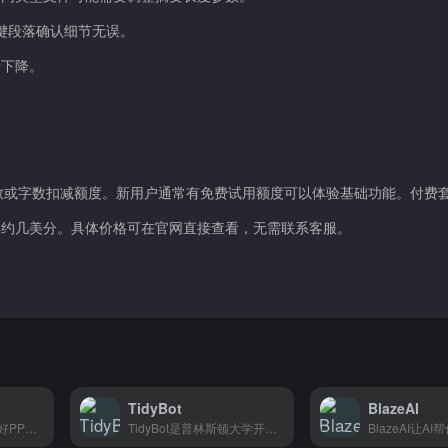
关键段落确认细节无误。
所下降。
档页数或字数扣减额度。新用户通常有免费试用额度可以体验基础功能。付费
本约几美分。具体价格可在官网直接查看，无需联系客服。
TidyBot
BlazeAI
Gamma让你5分钟做好PPT，经常要做演示的人用它最省事。
TidyBot是普林斯顿大学开发的家庭机器人项目，用大模型让机器人学会整理房间，适合想用智能设备做家务的人。