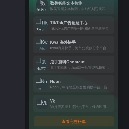
数美智能文本检测
数美智能文本检测，自动识别违规和敏感内容，电商、内容平台做内容审核都在用。
TikTok广告创意中心
TikTok优秀广告案例库和创意灵感平台
Kwai海外快手
Kwai海外快手，海外短视频分享平台，记录日常生活，和全球年轻人一起发现有趣内容
鬼手剪辑Ghostcut
鬼手剪辑Ghostcut是一款智能视频剪辑工具，支持自动去字幕、翻译和语音转文字，一键生成多平台适配视频，专为跨境电商和出海创作者打造。
Noon
Noon，中东地区综合性购物平台，品类涵盖数码、美妆、家居等日常生活所需，住在阿联酋、沙特等地的消费者基本都在上面买东西。
Vk
Vk是俄罗斯主流社交平台，俄语区用户在这里聊天、分享动态和联系朋友。
查看完整榜单