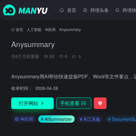
首页
跨境头条
跨境
首页
•
人工智能
•
AI应用
•
Anysummary
Anysummary
3个月前更新
93
0
0
Anysummary用AI帮你快速提炼PDF、Word等文
收录时间：
2026-04-28
打开网站
手机查看
AI应用
# AISummarizer
# AI工具集
# DocumentS