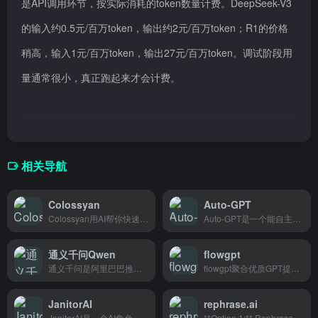
是API调用环节，按实际消耗的token数量计费。DeepSeek-V3
的输入约0.5元/百万token，输出约2元/百万token；R1的价格
稍高，输入1元/百万token，输出27元/百万token。调试阶段用
量通常很小，真正跑起来才会计费。
相关导航
Colossyan
Auto-GPT
Colossyan用AI帮你快速生成70多种语言的视频，企业营销和培训制作多语言内容特别方便。
Auto-GPT是一个能自主规划任务链并持续优化的AI工具，适合想让AI自动完成复杂工作的开发者。
通义千问Qwen
flowgpt
通义千问是阿里巴巴推出的AI助手，支持超长对话、深度研究和图像生成，写论文、查资料、画图都能搞定，学生党和内容创作者用起来很顺手。
flowgpt聚合优质GPT提示词，支持中文搜索，用户可浏览发布模板，适合AI爱好者和内容创作者。
JanitorAI
rephrase.ai
JanitorAI是一个AI角色聊天平台，可以创建虚拟角色或使用社区分享的角色进行对话，适合喜欢互动聊天和角色扮演的用户。
**Option 1:** Rephrase.ai turns text into personalized video ads with AI. Built