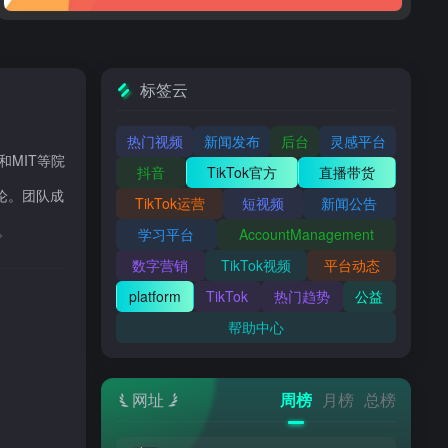
标签云
热门视频
新闻发布
后台
灵感平台
和MIT等院
抖音
TikTok官方
直播带货
结论。团队成
TikTok运营
短视频
新闻公告
。
学习平台
AccountManagement
数字营销
TikTok视频
平台动态
platform
TikTok
热门趋势
公益
帮助中心
网址
周榜
月榜
总榜