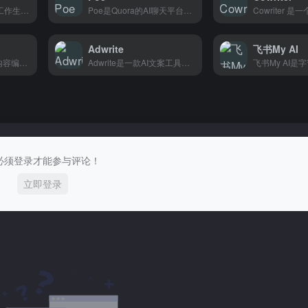
思默问答用AI回答你工作生活中的各种问题，职场难题、日常麻烦都能问，适合没时间查资料又想要快速答案的上班族和学生党。
Poe是Quora的AI聊天平台，汇集多个AI模型，想用哪个直接切换，适合想尝鲜各种AI的人。
Adwrite
飞书My AI
17qcc提供跨境电商内容编辑服务，支持Shopify、WooCommerce等多平台，帮独立站卖家快速产出高质量产品Listing。
Adwrite是一款AI文案工具，帮助跨境电商卖家快速生成产品描述、广告文案和社媒帖子，省去反复改稿的时间。
必须登录才能参与评论！
立即登录