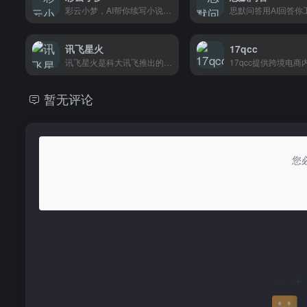
彩云小梦，AI帮你续写小说。写卡壳的时候输入开头，它接着写，适合网文写手和小说作者。
讯飞星火
17qcc
讯飞星火是科大讯飞推出的AI大模型，写文案、翻译、分析数据都行，做跨境电商或者办公都挺实用。
暂无评论
您