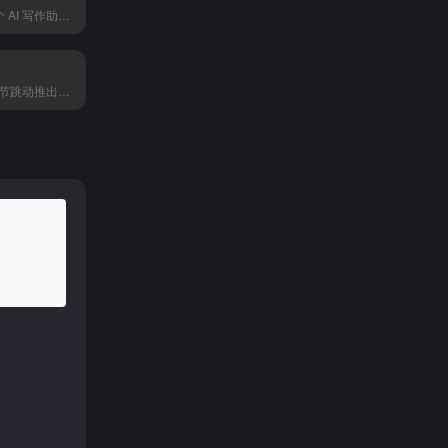
Cowriter 是一个 AI 写作助手，帮博主和营销人快速搞定文章初稿，灵感枯竭也不怕。
飞书My AI是字节跳动推出的智能办公助手，帮你在飞书上处理文档、搜索信息、整理会议纪要，适合企业团队和办公族使用。