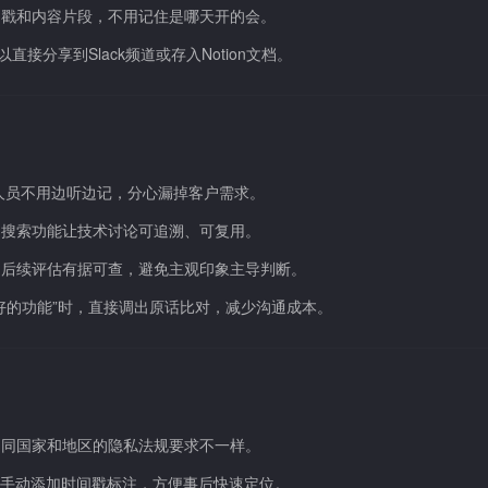
间戳和内容片段，不用记住是哪天开的会。
分享到Slack频道或存入Notion文档。
人员不用边听边记，分心漏掉客户需求。
，搜索功能让技术讨论可追溯、可复用。
回答，后续评估有据可查，避免主观印象主导判断。
好的功能”时，直接调出原话比对，减少沟通成本。
不同国家和地区的隐私法规要求不一样。
议手动添加时间戳标注，方便事后快速定位。