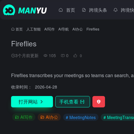
首页
跨境头条
跨境
首页
•
人工智能
•
AI写作
•
AI导航
•
AI办公
•
Fireflies
Fireflies
3个月前更新
105
0
0
Fireflies transcribes your meetings so teams can search, a
收录时间：
2026-04-28
打开网站
手机查看
AI写作
AI办公
# MeetingNotes
# MeetingTransc