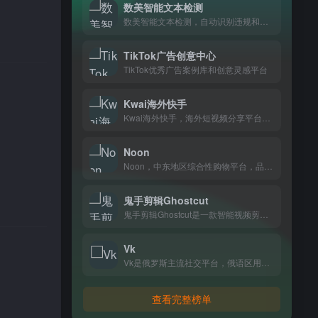
数美智能文本检测
数美智能文本检测，自动识别违规和敏感内容，电商、内容平台做内容审核都在用。
TikTok广告创意中心
TikTok优秀广告案例库和创意灵感平台
Kwai海外快手
Kwai海外快手，海外短视频分享平台，记录日常生活，和全球年轻人一起发现有趣内容
Noon
Noon，中东地区综合性购物平台，品类涵盖数码、美妆、家居等日常生活所需，住在阿联酋、沙特等地的消费者基本都在上面买东西。
鬼手剪辑Ghostcut
鬼手剪辑Ghostcut是一款智能视频剪辑工具，支持自动去字幕、翻译和语音转文字，一键生成多平台适配视频，专为跨境电商和出海创作者打造。
Vk
Vk是俄罗斯主流社交平台，俄语区用户在这里聊天、分享动态和联系朋友。
查看完整榜单