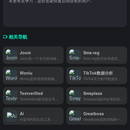
本更有竞争力，适合需要快速启动业务的用户。
相关导航
Joom
Sms-reg
Joom是一个专注移动端的俄罗斯电商平台，主要为中国卖家提供快速入驻和直接触达俄语区消费者的销售渠道。
Sms-reg提供全球虚拟号码接码服务，帮助跨境电商和海外营销人员快速注册海外平台账号。
Woniu
TikTok数据分析
Woniu是跨境电商视频平台，帮助卖家制作产品视频、拓展海外市场，简单几步就能把产品卖到全球。
TikTok官方账号数据分析工具和洞察指南
Textverified
Smsplaza
Textverified提供真实号码接收短信验证码，跨境电商卖家、海外社媒运营或想保护隐私的人都能用。
Smsplaza提供全球短信验证码和营销短信服务，专为跨境电商设计，帮助快速触达海外买家，提升订单转化。
Ai
Greatboss
Ai是AI内容生成工具，帮助跨境电商卖家快速写出高质量商品描述和营销文案，省时省力。
Greatboss是跨境电商一站式选品平台，帮工厂找销路、帮卖家找货源，省去中间环节，让做外贸更简单。