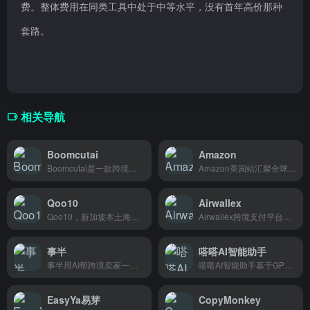
费。整体费用在同类工具中处于中等水平，没有首年高价那种
套路。
相关导航
Boomcutai
Amazon
Boomcutai是一款跨境电商AI视频剪辑工具，帮助卖家批量制作产品视频，高效产出优质内容。
Amazon英国站汇聚全球商品，支持海外直邮发货，英国及欧洲买家跨境网购常用平台。
Qoo10
Airwallex
Qoo10，新加坡本土海淘平台，搜罗日韩欧美爆款好物，支持直邮到家，轻松买到海外尖货，适合爱淘进口精品的买家。
Airwallex跨境支付平台，专为跨境电商和出海企业提供全球收款、换汇、付款服务。
事半
嗒嗒AI智能助手
事半用AI帮跨境卖家一键生成商品图和推广文案，再也不用为拍照写文案发愁。
嗒嗒AI智能助手基于GPT-3.5/GPT-4，帮助跨境卖家快速生成产品描述、社媒文案和营销邮件，一个工具全搞定。
EasyYa易芽
CopyMonkey