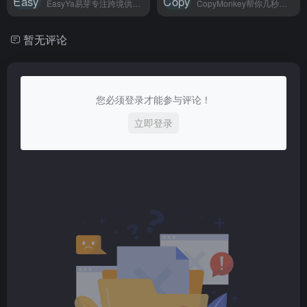
EasyYa易芽专注跨境供应链管理，采购、库存、物流一站搞定，帮跨境卖家省心做生意。
CopyMonkey帮你几秒生成亚马逊listing，跨境卖家和品牌方用它快速搞定产品描述，省时省力。
暂无评论
您必须登录才能参与评论！
立即登录