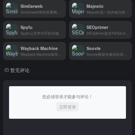
Similarweb
Majestic
Similarweb帮助查看网站流量和排名数据，适合营销人员和投资人分析竞争对手。
Majestic是一款外链分析工具，帮助SEO和营销人员查询任意网站的外链数量、来源和域名权威度。
Spyfu
SEOptimer
Spyfu让竞争对手的关键词和广告策略一目了然，SEO和竞价广告从业者都在用。
SEOptimer提供TikTok SEO教程，帮助内容创作者和跨境卖家通过搜索引擎优化技巧获得更多曝光。
Wayback Machine
Soovle
Wayback Machine保存了互联网上无数网页的历史快照，想查网站以前长什么样、被删掉的旧页面，输网址就能看到。做调研、核实信息、怀旧翻老网页都很好用。
Soovle根据关键词自动显示各平台搜索联想词，帮跨境电商快速找到目标网站和相关资源。
暂无评论
您必须登录才能参与评论！
立即登录