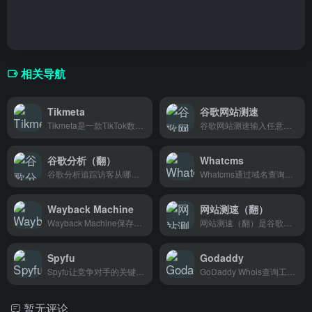
相关导航
Tikmeta
谷歌网站测速
Tikmeta是一款TikTok数据分析工具，帮助创作者和商家追踪热门视频、分析竞品数据、找到高效内容方向。
谷歌网站测速输入任意网址即可检测页面加载速度，生成性能评分并给出优化建议，非常适合网站管理员和开发者使用。
谷歌分析（翻）
Whatcms
谷歌分析追踪访客从哪来、在网站上看了什么、去了哪里，帮网站运营者搞清楚流量来源和用户行为，适合想提升转化率的营销人员。
Whatcms通过域名查询任意网站使用的内容管理系统，适合网站开发者、SEO从业者和竞品分析人员使用。
Wayback Machine
网站测速（翻）
Wayback Machine保存了互联网上无数网页的历史快照，想查网站以前长什么样、被删掉的旧页面，输网址就能看到。做调研、核实信息、怀旧翻老网页都很好用。
网站测速（翻）是谷歌出品的网页性能分析工具，输入网址即可检测加载速度并给出优化建议，适合站长和前端开发者使用。
Spyfu
Godaddy
Spyfu让竞争对手的关键词和广告策略一目了然，SEO和竞价广告从业者都在用。
GoDaddy Whois查询工具可以快速查看任意域名的注册信息、到期时间和所有者资料，站长和域名投资人必备。
暂无评论