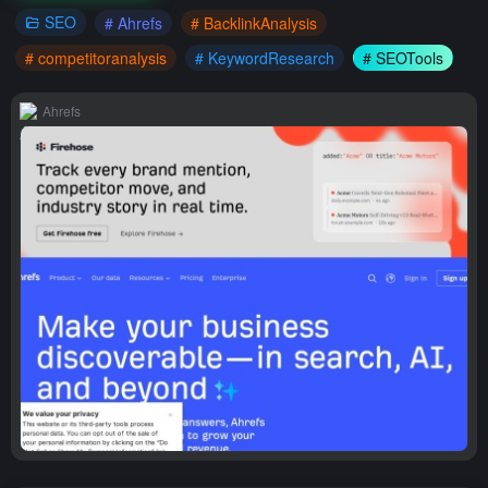
SEO
# Ahrefs
# BacklinkAnalysis
# competitoranalysis
# KeywordResearch
# SEOTools
Ahrefs