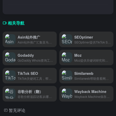
相关导航
Asin站外推广
SEOptimer
Asin站外推广汇集亚马逊站外推广渠道，卖家输入Asin即可快速查找哪些网站在做折扣推广，省去找资源的时间。
SEOptimer提供TikTok SEO教程，帮助内容创作者和跨境卖家通过搜索引擎优化技巧获得更多曝光。
Godaddy
Moz
GoDaddy Whois查询工具可以快速查看任意域名的注册信息、到期时间和所有者资料，站长和域名投资人必备。
Moz提供关键词研究和外链分析工具，帮助SEO从业者和营销人员提升网站搜索排名和流量。
TikTok SEO
Similarweb
TikTok关键词工具，帮助跨境卖家和TikTok创作者找到高流量关键词，让视频更容易被搜索到。
Similarweb帮助查看网站流量和排名数据，适合营销人员和投资人分析竞争对手。
谷歌分析（翻）
Wayback Machine
谷歌分析追踪访客从哪来、在网站上看了什么、去了哪里，帮网站运营者搞清楚流量来源和用户行为，适合想提升转化率的营销人员。
Wayback Machine保存了互联网上无数网页的历史快照，想查网站以前长什么样、被删掉的旧页面，输网址就能看到。做调研、核实信息、怀旧翻老网页都很好用。
暂无评论