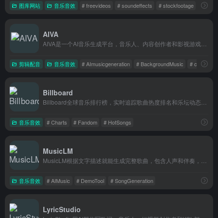
图库网站
音乐音效
# freevideos
# soundeffects
# stockfootage
AIVA
AIVA是一个AI音乐生成平台，音乐人、内容创作者和影视游戏开发者可以用它快速生成背景音乐。
剪辑配音
音乐音效
# AImusicgeneration
# BackgroundMusic
# contentcr
Billboard
Billboard全球音乐排行榜，实时追踪歌曲热度排名和乐坛动态，是音乐爱好者和追星族查看榜单、发现热门新歌的必备站点。
音乐音效
# Charts
# Fandom
# HotSongs
MusicLM
MusicLM根据文字描述就能生成完整歌曲，包含人声和伴奏，音乐人用来快速出demo。
音乐音效
# AIMusic
# DemoTool
# SongGeneration
LyricStudio