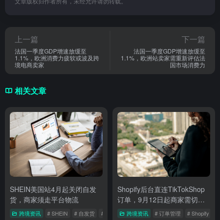
文章版权归作者所有，未经允许请勿转载。
上一篇
下一篇
法国一季度GDP增速放缓至
法国一季度GDP增速放缓至
1.1%，欧洲消费力疲软或波及跨
1.1%，欧洲站卖家需重新评估法
境电商卖家
国市场消费力
相关文章
SHEIN美国站4月起关闭自发
Shopify后台直连TikTokShop
货，商家须走平台物流
订单，9月12日起商家需切换
至完整店铺体验
跨境资讯
# SHEIN
# 自发货
# 平台物流
跨境资讯
# 订单管理
# Shopify
#