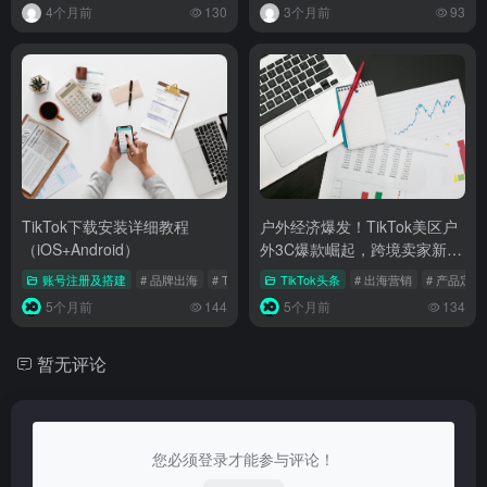
4个月前
130
3个月前
93
TikTok下载安装详细教程
户外经济爆发！TikTok美区户
（iOS+Android）
外3C爆款崛起，跨境卖家新机
遇来袭
账号注册及搭建
# 品牌出海
# TikTok
# 跨境电商
TikTok头条
# 出海营销
# 产品定位
5个月前
144
5个月前
134
暂无评论
您必须登录才能参与评论！