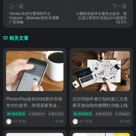
上一篇
下一篇
Yandex关停付费调研平台
小额豁免暂停令遭美企起诉，部
Vzglyad，推Master报告并调整
分进口零部件关税从0%跳涨至
广告策略
52.5%
相关文章
PhotonPay发布2026新兴市场
沃尔玛创作者计划向第三方卖
支付白皮书，跨境卖家资金链
家开放自助对接网红功能上线
路成本面临重构
跨境资讯
# B2B支付
# 新兴市场
# 跨境支付
跨境资讯
# 跨境资讯
# 店铺运营
3个月前
96
4个月前
106