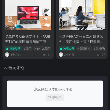
义乌产多功能雪花扳手上架25
亚马逊FBA货列在洛杉矶遭纵
天TikTok美区销售额破百万
火，美西运费上涨货损索赔启
动
跨境资讯
# 美区
# TikTok美区
跨境资讯
# 美西运输
# 货损理赔
4个月前
134
3个月前
107
暂无评论
您必须登录才能参与评论！
立即登录