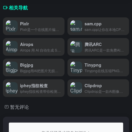
相关导航
Pixlr
sam.cpp
Pixlr是一个在线图片编辑工具，AI抠图、拼图、滤镜这些功能都有，适合不想装软件又想快速修图的个人用户和小型商家。
sam.cpp让你在本地CPU上运行SAM图像分割模型，适合没有高端GPU但需要本地化部署的开发者。
Airops
腾讯ARC
Airops 用 AI 自动生成 SQL 语句，完全免费，适合个人开发者和小型团队。
腾讯ARC是一款免费AI人像修复工具，能一键去除照片马赛克、模糊和老旧照片修复，适合博主、电商卖家和个人用户快速处理图片。
Bigjpg
Tinypng
Bigjpg用AI把图片无损放大4到16倍，适合修复动漫图和模糊老照片，设计师和自媒体作者用得上。
Tinypng在线压缩PNG和JPEG图片，支持批量处理，网页设计师和电商卖家用它减小图片体积，加快网页加载速度。
iphey指纹检查
Clipdrop
iphey指纹检查帮你检测浏览器指纹和IP地址，查看网站能识别到你的哪些信息，适合关注隐私安全和测试反指纹效果的人使用。
Clipdrop是一款AI图像处理工具箱，帮你快速去除背景、提升画质、修复照片，专为电商卖家、设计师和内容创作者打造。
暂无评论