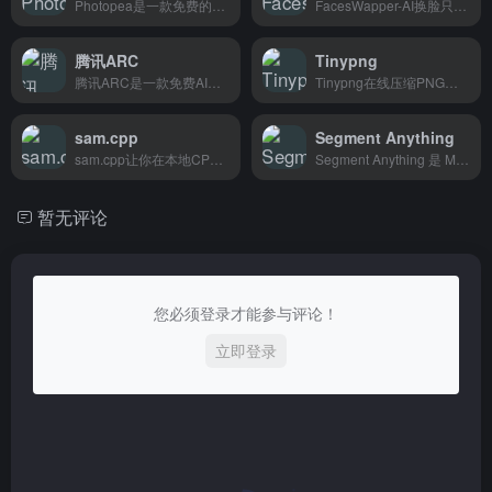
Photopea是一款免费的在线图片编辑器，支持PSD、AI、PNG等格式直接打开，无需安装任何软件，适合设计师和普通用户随时随地处理图片。
FacesWapper-AI换脸只需上传两张照片，AI自动完成换脸，适合做社交媒体内容和日常娱乐。
腾讯ARC
Tinypng
腾讯ARC是一款免费AI人像修复工具，能一键去除照片马赛克、模糊和老旧照片修复，适合博主、电商卖家和个人用户快速处理图片。
Tinypng在线压缩PNG和JPEG图片，支持批量处理，网页设计师和电商卖家用它减小图片体积，加快网页加载速度。
sam.cpp
Segment Anything
sam.cpp让你在本地CPU上运行SAM图像分割模型，适合没有高端GPU但需要本地化部署的开发者。
Segment Anything 是 Meta 开源的 AI 抠图工具，能自动识别并分离图片主体，适合设计师和内容创作者快速处理素材。
暂无评论
您必须登录才能参与评论！
立即登录