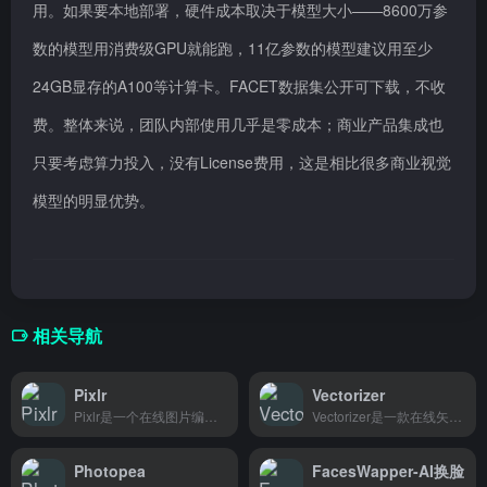
用。如果要本地部署，硬件成本取决于模型大小——8600万参
数的模型用消费级GPU就能跑，11亿参数的模型建议用至少
24GB显存的A100等计算卡。FACET数据集公开可下载，不收
费。整体来说，团队内部使用几乎是零成本；商业产品集成也
只要考虑算力投入，没有License费用，这是相比很多商业视觉
模型的明显优势。
相关导航
Pixlr
Vectorizer
Pixlr是一个在线图片编辑工具，AI抠图、拼图、滤镜这些功能都有，适合不想装软件又想快速修图的个人用户和小型商家。
Vectorizer是一款在线矢量图转换工具，帮助设计师和开发者将普通图片秒转SVG，完美适配打印和Web项目。
Photopea
FacesWapper-AI换脸