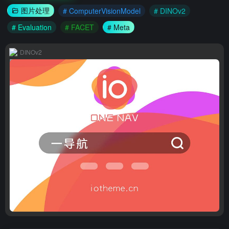
图片处理
# ComputerVisionModel
# DINOv2
# Evaluation
# FACET
# Meta
DINOv2