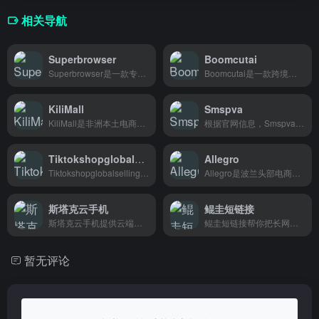
相关导航
Superbrowser
Boomcutai
Superbrowser是一款专治账号关联的指纹浏览器，做跨境电商多店铺运营用它一台电脑轻松管理多个店铺，安全隔离防封号。
Boomcutai是一款跨境电商AI视频剪辑工具，帮助卖家批量制作产品视频，高效产出优质内容。
KiliMall
Smspva
KiliMall是非洲本土电商平台，中国商家卖非洲本地人，一个平台搞定跨境买卖。
根据官网信息，Smspva 提供虚拟手机号接收短信验证码服务，主要面向需要注册海外账号、进行多平台账号验证的用户，比如跨境电商卖家、开发者或营销人员。 优化后
Tiktokshopglobalselling
Allegro
Tiktokshopglobalselling帮商家把货卖到TikTok Shop全球市场，提供选品、运营、物流一站式服务，适合想做跨境电商的卖家。
Allegro是波兰头部电商平台，主要面向波兰本地消费者，卖家可以开店销售电子产品、服装、家居等各类商品。
斯塔克云手机
鲲圭短链接
斯塔克云手机提供云端手机服务，帮助跨境电商卖家和社交媒体运营者在一台设备上同时运行多个手机环境，适合多账号管理和海外平台运营。
鲲圭短链接帮你把长网址缩短，跨境电商运营、社媒推广、邮件营销都能用。
暂无评论