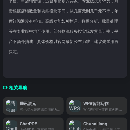
平台、单店铺管理，适合刚起步的卖家。专业版按月计费，月
费根据店铺数量和功能模块不同，从几百元到几千元不等，年
度订阅通常有折扣。高级功能如AI翻译、数据分析、批量处理
等在专业版中均可使用。部分物流服务按实际发货量计费，平
台不额外抽成。具体价格以官网最新公布为准，建议先试用再
决定。
相关导航
腾讯混元
WPS智能写作
腾讯混元是腾讯自研的AI大模型，支持文案撰写、多语言翻译等功能，帮助跨境电商卖家高效生成商品内容。
WPS智能写作内置AI助手，帮你快速写文档、写报告，告别熬夜赶稿，适合需要频繁写材料的上班族和学生党。
ChatPDF
Chuhaijiang
上传PDF，直接问问题。ChatPDF帮你快速从几十页文档里捞出答案，学生、科研人员、律师都在用。
Chuhaijiang跨境选品工具，帮独立站卖家快速找到热卖商品。