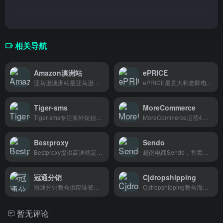
相关导航
Amazon澳洲站
ePRICE
亚马逊澳洲站是亚马逊针对澳洲市场推出的购物平台，商品品类丰富，支持跨境直邮，主要服务澳洲当地消费者。
ePRICE是意大利老牌电商平台，主营数码家电和日用品，商品种类丰富价格实在，每月350万人在这里购物，想买进口好物的消费者可以逛逛。
Tiger-sms
MoreCommerce
Tiger-sms专注海外短信接码，测评人员和跨境电商卖家批量注册账号的好帮手。
MoreCommerce运营4个独家平台，连接近300万消费者，帮助中小型企业低成本实现多渠道销售。
Bestproxy
Sendo
Bestproxy提供高速稳定的代理IP服务，支持多地区解锁与匿名浏览，专为跨境电商、社交媒体运营和数据采集用户设计。
越南电商Sendo，售卖手机、家电、服饰等品类，主打平价路线，主要服务二三线城市和农村地区用户，让他们能买到实惠商品。
冠通分销
Cjdropshipping
冠通分销整合供应链资源，提供海外仓货源一件代发服务，适合想从事跨境电商但不想囤货的卖家。
Cjdropshipping整合海量货源，支持一键代发全球，帮助独立站卖家和电商新手低成本启动跨境生意。
暂无评论