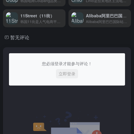
韩国电商Coupang品类齐全主打快速配送，本地用户当天就能收货很方便。
Linio是拉美地区主流电商平台,支持跨境卖家入驻开店,主要面向想要开拓墨西哥、哥伦比亚等拉美市场的商家。
11Street（11街）
Alibaba阿里巴巴国际站
韩国11街是人气电商平台，服饰美妆数码家电品类齐全，想买韩系好物的消费者可以直接逛。
Alibaba阿里巴巴国际站帮助国内供应商对接海外采购商，足不出户做全球生意，适合想拓展外贸业务的工厂和贸易商。
暂无评论
您必须登录才能参与评论！
立即登录