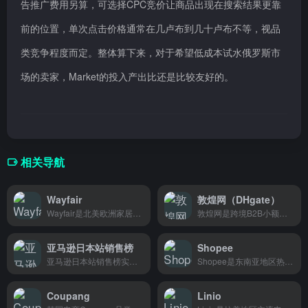
告推广费用另算，可选择CPC竞价让商品出现在搜索结果更靠
前的位置，单次点击价格通常在几卢布到几十卢布不等，视品
类竞争程度而定。整体算下来，对于希望低成本试水俄罗斯市
场的卖家，Market的投入产出比还是比较友好的。
相关导航
Wayfair
敦煌网（DHgate）
Wayfair是北美欧洲家居电商平台，在美国德国英国设有仓库物流，主营家具家居产品，想买欧美风格家具装饰品的用户可直接选购。
敦煌网是跨境B2B小额批发平台，国内工厂和供应商把货卖到海外，适合想找源头货源做出口生意的人。
亚马逊日本站销售榜
Shopee
亚马逊日本站销售榜实时展示站内各品类畅销商品排名，帮你快速了解日本消费者当前最青睐哪些产品，选品调研必备参考。
Shopee是东南亚地区热门的线上购物平台，商品种类丰富价格实惠，不管是日常用品还是数码产品都能一站购齐，特别适合喜欢淘实惠好物的消费者。
Coupang
Linio