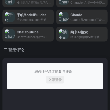
kimi是月之暗面出品的AI助手，专注长文本处理和深度分析，适合需要快速消化大量资料、做研究或写内容的人。
Character AI是一个免费AI聊天平台，可以模拟名人、二次元角色对话，适合喜欢互动聊天和角色扮演的用户。
千帆ModelBuilder
Claude
千帆ModelBuilder帮助企业开发者快速构建和部署大模型应用，从训练到上线一站式搞定。
Claude是Anthropic开发的AI助手，能回答问题、写内容和分析数据，适合个人和企业用户使用。
ChatYoutube
纳米AI搜索
ChatYoutube粘贴YouTube视频链接就能和AI聊视频内容，适合一个人看外网视频想讨论的时候用。
纳米AI搜索用AI帮你精准回答问题，在海量信息中快速找到你需要的内容，适合经常搜索查找资料的朋友。
暂无评论
您必须登录才能参与评论！
立即登录