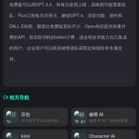
免费版可以用GPT-3.5，有每日使用上限，高峰期可能需要排
队。Plus订阅每月20美元，解锁GPT-4、语音功能、插件和
DALL·E绘图，额度比免费版宽松不少。OpenAI还提供按量付
费的API，按实际消耗的token计费，适合有技术能力自己集成
的用户。企业用户可以联系销售团队获取定制报价和专属支
持。
相关导航
豆包
秘塔 AI
豆包是字节出品的AI助手，能聊天、写文案、翻译内容，还能帮你生成PPT和短视频脚本，学生党和打工人日常办公学习都能用。
秘塔 AI 无广告纯净搜索，整合学术和播客资源，结构化呈现并支持导出文档，适合研究者和学生整理信息用。
kimi
Character Ai