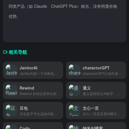
同类产品（如 Claude、ChatGPT Plus）相当，没有明显价格
优势。
相关导航
JanitorAI
charactorGPT
JanitorAI是一个AI角色聊天平台，可以创建虚拟角色或使用社区分享的角色进行对话，适合喜欢互动聊天和角色扮演的用户。
charactorGPT让创作者和品牌轻松生成AI虚拟人，快速打造专属数字形象用于内容创作和营销。
Rewind
通义
Rewind 自动记录并分析你在浏览器看过的所有内容，打造永不遗忘的私人知识库，适合信息过载的职场人士。
通义是阿里云AI助手，写文案、答问题、分析内容都在行，做跨境电商的朋友和内容创作者用得特别多。
豆包
文心一言
豆包是字节出品的AI助手，能聊天、写文案、翻译内容，还能帮你生成PPT和短视频脚本，学生党和打工人日常办公学习都能用。
文心一言是百度AI聊天助手，能回答问题、写文案、分析内容，适合日常办公和学习需要AI帮手的人。
Cody
纳米AI搜索