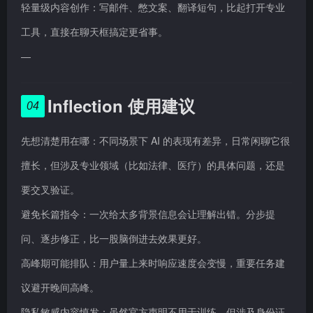
轻量级内容创作：写邮件、憋文案、翻译短句，比起打开专业
工具，直接在聊天框搞定更省事。
—
Inflection 使用建议
04
先想清楚用在哪：不同场景下 AI 的表现有差异，日常闲聊它很
擅长，但涉及专业领域（比如法律、医疗）的具体问题，还是
要交叉验证。
避免长篇指令：一次给太多背景信息会让理解出错。分步提
问、逐步修正，比一股脑倒进去效果更好。
高峰期可能排队：用户量上来时响应速度会变慢，重要任务建
议避开晚间高峰。
隐私敏感内容慎发：虽然官方声明不用于训练，但涉及身份证