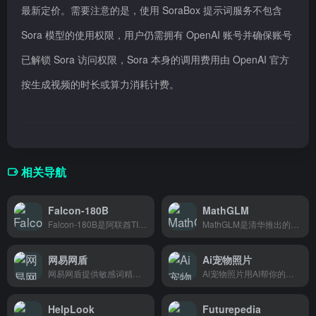
最新定价。需要注意的是，使用 SoraBox 提示词服务不包含
Sora 模型的使用权限，用户仍需拥有 OpenAI 账号并确保账号
已解锁 Sora 访问权限，Sora 本身的调用费用由 OpenAI 官方
按生成视频的时长或算力消耗计费。
相关导航
Falcon-180B
MathGLM
Falcon-180B是阿联酋TII发布的开源大语言模型，拥有1800亿参数，支持研究人员和开发者部署使用。
MathGLM是清华推出的数学计算AI，帮你搞定复杂公式和推理，学生和研究人员都能用。
网易网盾
Ai宠物照片
网易网盾提供敏感词精准检测，帮助内容创作者和运营人员快速排查违规词，避免发布风险。适合新媒体运营、电商卖家、内容审核人员使用。
Ai宠物照片用AI帮你的猫狗生成各种有趣照片，养宠人士随时能给毛孩子拍出好玩的新造型。
HelpLook
Futurepedia