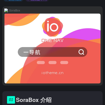
SoraBox
SoraBox 介绍
01