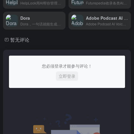
HelpLook用AI帮你管理企业知识库，团队查资料、客服答问题都快很多，适合中大型公司用。
Futurepedia收录各类AI工具，按用途分类检索，方便用户快速找到适合自己需求的AI产品。
Dora
Adobe Podcast AI Voice
Dora，一句话就能生成网站，不会代码也能快速搭建个人主页或作品集。
Adobe Podcast AI Voice能自动提升播客音质、去除背景噪音，让普通设备录出的音频听起来像专业录音棚出品，特别适合播客主和内容创作者。
暂无评论
您必须登录才能参与评论！
立即登录