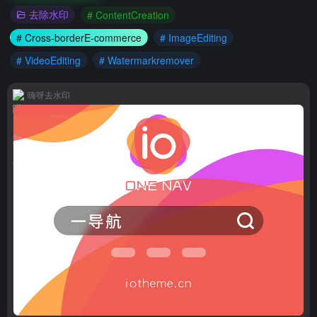
去除水印
# ContentCreation
# Cross-borderE-commerce
# ImageEditing
# VideoEditing
# Watermarkremover
嗨呀去水印