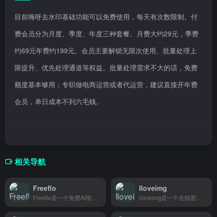
目前嗨呀去水印基础功能可以免费使用，每天有次数限制。付
费会员分为月度、季度、年度三种套餐。月费大约29元，季费
约69元年费约199元。会员主要解锁无限次使用、批量处理上
限提升、优先处理通道等权益。批量处理需求不大的话，免费
额度基本够用；专职做电商运营或者代运营，建议直接开年费
会员，单日成本不到六毛钱。
相关导航
Freeflo
Iloveimg
Freeflo是一个免费AI抠图工具，上传图片自动去除背景，适合电商卖家、设计师和内容创作者快速处理产品图。
iloveimg是一个在线图片处理网站，支持压缩、裁剪、格式转换等功能，打开浏览器就能用，不用下载任何东西，学生党和上班族日常处理图片很方便。