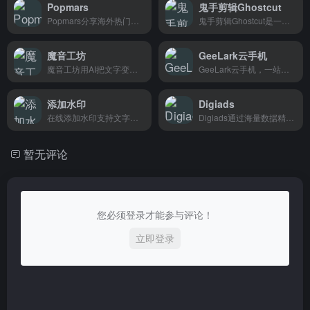
Popmars
鬼手剪辑Ghostcut
Popmars分享海外热门内容和创意素材，跨境卖家和内容创作者都在用。
鬼手剪辑Ghostcut是一款智能视频剪辑工具，支持自动去字幕、翻译和语音转文字，一键生成多平台适配视频，专为跨境电商和出海创作者打造。
魔音工坊
GeeLark云手机
魔音工坊用AI把文字变成自然好听的人声，适合做视频内容、带货短视频和企业宣传的创作者和小商家使用
GeeLark云手机，一站式创建、管理和自动化运营TikTok账号，专为跨境电商卖家和内容创作者打造。
添加水印
Digiads
在线添加水印支持文字和图片两种水印，操作简单无需注册，适合摄影师、设计师和电商卖家快速保护图片版权。
Digiads通过海量数据精准分析，帮跨境卖家快速优化广告素材、筛选产品和提升投放效果，适合电商团队日常运营使用
暂无评论
您必须登录才能参与评论！
立即登录