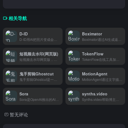
相关导航
D-ID
Boximator
D-ID用AI把照片变成会说话的视频数字人，内容创作者和企业可以省时省力地制作营销视频和培训内容。
Boximator通过AI生成逼真的盒子动画，帮助产品设计师和3D创作者快速制作展示视频。
短视频去水印(网页版)
TokenFlow
短视频去水印网页版，支持抖音快手等主流平台，复制链接即可下载无水印视频，专为内容创作者和跨境电商选品搬运设计。
TokenFlow在线工具加速Diffusion图像生成，帮设计师快速出AI图
鬼手剪辑Ghostcut
MotionAgent
鬼手剪辑Ghostcut是一款智能视频剪辑工具，支持自动去字幕、翻译和语音转文字，一键生成多平台适配视频，专为跨境电商和出海创作者打造。
MotionAgent通过文字描述直接生成视频，让创作者把剧本变成成片，适合短视频博主和营销团队快速出内容。
Sora
synths.video
Sora是OpenAI推出的AI视频生成工具，输入文字描述就能生成逼真视频，内容创作者和营销人员用它快速制作宣传片和创意内容。
Synths.video帮助博主把文章一键变成真人出镜讲解视频，不用拍摄剪辑，轻松批量产出视频内容。
暂无评论