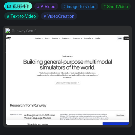
视频制作
# AIVideo
# image-to-video
# ShortVideo
# Text-to-Video
# VideoCreation
Runway Gen-2