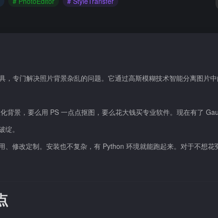
# PhotoEditor
# StyleTransfer
源 AI 图像处理工具，专门解决照片背景杂乱的问题。它通过高斯模糊技术智能分离图片
景，要么用 PS 一点点抠图，要么花大钱买专业软件。现在有了 Gauss
出破绽。
使用、修改定制。安装也不复杂，有 Python 环境就能跑起来。对于不想
特点