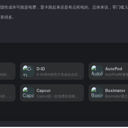
的隐性成本可能是电费，显卡跑起来还是有点耗电的。总体来说，零门槛
划算得多。
D-ID
AutoPod
Deepshot是一个AI驱动的截图处理工具，可以自动识别、编辑和增强截图内容，专为需要频繁处理屏幕截图的设计师和内容创作者打造。
D-ID用AI把照片变成会说话的视频数字人，内容创作者和企业可以省时省力地制作营销视频和培训内容。
Capcut
Boximator
Memo AI用AI帮你写内容，产品描述、社媒文案一键生成，做跨境电商和内容创作的朋友都能用。
Capcut是一款免费在线视频剪辑工具，支持剪辑、特效、字幕等功能，适合创作者和电商卖家快速制作产品展示短视频。