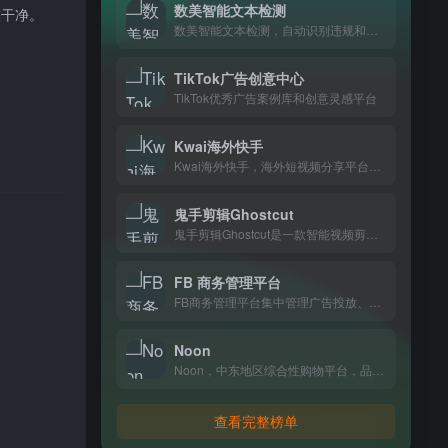
数美智能文本检测
较干净。
数美智能文本检测，自动识别违规和敏感内容，电商、内容平台做内容审核都在用。
TikTok广告创意中心
TikTok优秀广告案例库和创意灵感平台
Kwai海外快手
Kwai海外快手，海外短视频分享平台，记录日常生活，和全球年轻人一起发现有趣内容
鬼手剪辑Ghostcut
鬼手剪辑Ghostcut是一款智能视频剪辑工具，支持自动去字幕、翻译和语音转文字，一键生成多平台适配视频，专为跨境电商和出海创作者打造。
FB 商务管理平台
FB商务管理平台集中管理广告投放、社主页和用户数据，适合需要统一运营多个Facebook资产和追踪转化效果的跨境卖家和营销团队。
Noon
Noon，中东地区综合性购物平台，品类涵盖数码、美妆、家居等日常生活所需，住在阿联酋、沙特等地的消费者基本都在上面买东西。
查看完整榜单