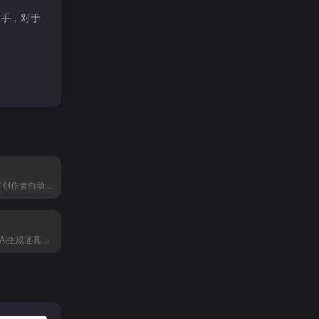
入手，对于
AutoPod帮播客创作者自动完成视频剪辑、加字幕、做多机位，一个人也能做出专业级节目。
Boximator通过AI生成逼真的盒子动画，帮助产品设计师和3D创作者快速制作展示视频。