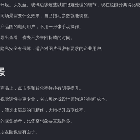
景环境。头发丝、玻璃边缘这些以前很难处理的细节，现在也能分离得比
不同场景需要什么效果，自己拖动参数就能调整。
量产品图的电商用户，不用一张张手动操作。
复导出查看，省去不少来回折腾的时间。
，隐私安全有保障，适合对图片保密有要求的企业用户。
场景
在商品上，点击率和转化率往往有明显提升。
的视觉调性会更专业，省去每次找设计师沟通的时间成本。
化，筛选出满意的再精修，大幅提升后期效率。
目的视觉参考，比凭空想象要直观得多。
发朋友圈也更有面子。