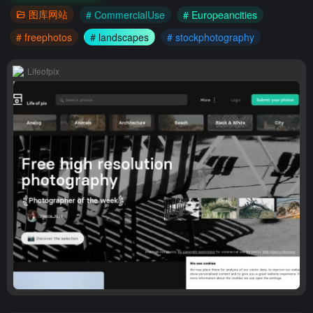
图库网站
# CommercialUse
# Europeancities
# freephotos
# landscapes
# stockphotography
Lifeofpix