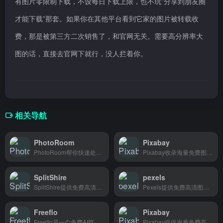
有图片零限制下载，不设每日下载上限，也不玩”分享到朋友圈
才能下载”那套。如果你在其他平台看到它家的图片被转载收
费，那是被第三方二次销售了，和官网无关。需要高分辨率大
图的话，直接去官网下就行，没人拦着你。
相关导航
PhotoRoom
Pixabay
PhotoRoom帮你快速处理产品图，去背景、加效果、做展示图，几秒钟搞定一张专业产品图，适合电商卖家和社交媒体运营。
Pixabay收录海量免费图片和视频素材，可商用无需授权，设计师和内容创作者找配图很方便。
SplitShire
pexels
SplitShire提供免费高清图片和视频素材下载，设计师和营销人员可直接商用，无需署名。
Pexels提供免费高清图片素材，可免费下载商用，适合设计师和内容创作者找图使用。
Freeflo
Pixabay
Freeflo是一个免费AI抠图工具，上传图片自动去除背景，适合电商卖家、设计师和内容创作者快速处理产品图。
Pixabay提供海量免费高清图片和视频素材，个人博主、自媒体创作者和设计师都能找到高质量资源，轻松解决配图难题。