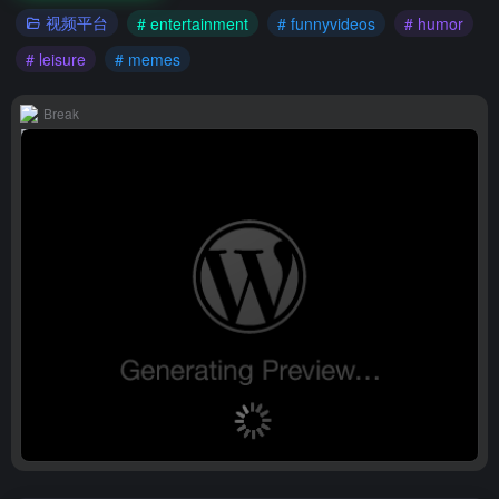
视频平台
# entertainment
# funnyvideos
# humor
# leisure
# memes
Break