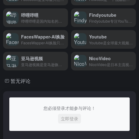
哔哩哔哩
Findyoutube
哔哩哔哩是国内知名的视频弹幕社区，追番刷视频、弹幕互动搞氛围，主要吸引年轻用户和二次元爱好者。
Findyoutube专注YouTube视频搜索，输入关键词就能找到相关视频，适合需要查找学习资料、音乐或娱乐视频的人。
FacesWapper-AI换脸
Youtube
FacesWapper-AI换脸只需上传两张照片，AI自动完成换脸，适合做社交媒体内容和日常娱乐。
Youtube是全球最大视频平台，聚合了各种类型的视频内容，适合爱看视频、拍视频或者想分享视频的任何人。
亚马逊视频
NicoVideo
亚马逊视频是亚马逊旗下的视频发布平台，创作者上传视频可获得收益分成，适合有视频制作能力的内容创作者使用。
NicoVideo是日本主流视频分享网站，支持用户上传、观看和发送弹幕互动，主要吸引喜欢日本动漫、游戏及流行文化的年轻用户。
暂无评论
您必须登录才能参与评论！
立即登录