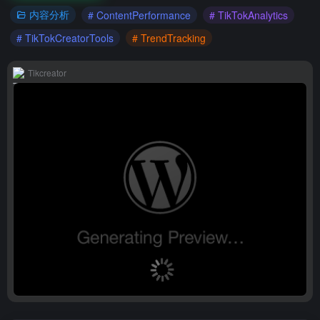
内容分析
# ContentPerformance
# TikTokAnalytics
# TikTokCreatorTools
# TrendTracking
Tikcreator