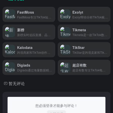
FastMoss
Exolyt
FastMoss专注TikTok短视频和直播电商数据分析，帮助跨境卖家和MCN机构快速找到爆款视频、分析达人带货效果、优化投放策略。
Exolyt帮你分析TikTok账号数据，估算收入和估值，适合博主、MCN机构和品牌方了解账号商业价值。
新榜
Tikmeta
新榜实时追踪直播、品牌、素材等数据，帮商家和创作者了解竞品动向。
Tikmeta是一款TikTok数据分析工具，帮助创作者和商家追踪热门视频、分析竞品数据、找到高效内容方向。
Kalodata
TikStar
跨境商家和TikTok创作者都在用的数据分析平台，实时追踪热门视频和带货趋势，让选品和运营更有方向。
TikStar是跨境卖家和TikTok创作者都在用的数据分析工具，能查热门视频、分析账号数据、挖爆款带货策略。
Digiads
超店有数
Digiads通过海量数据精准分析，帮跨境卖家快速优化广告素材、筛选产品和提升投放效果，适合电商团队日常运营使用
超店有数专注TikTok电商数据分析，帮跨境卖家和品牌快速找到爆款、追踪竞品，让选品和营销决策更有依据。
暂无评论
您必须登录才能参与评论！