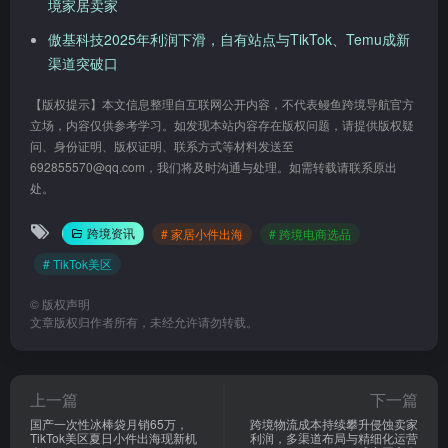
境家居卖家
傲基科技2025年利润下滑，自有站点与TikTok、Temu成新
渠道突破口
【版权提示】本文信息整理自互联网公开内容，不代表鳗鱼跨境导航官方
立场，内容仅供参考学习。如发现本站内容存在版权问题，请提供版权疑
问、身份证明、版权证明、联系方式等材料发送至
692855570@qq.com，我们将及时沟通与处理。如需转载请联系原出
处。
跨境资讯
# 家居小件出海
# 跨境电商选品
# TikTok美区
©
版权声明
文章版权归作者所有，未经允许请勿转载。
上一篇
下一篇
国产一次性冰棒袋月销65万，
跨境物流成本持续攀升侵蚀卖家
TikTok美区夏日小件出海现新机
利润，多渠道布局与精细化运营