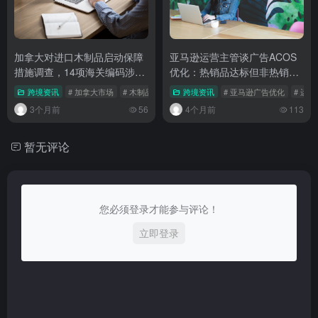
加拿大对进口木制品启动保障
亚马逊运营主管谈广告ACOS
措施调查，14项海关编码涉跨
优化：热销品达标但非热销品
境家居卖家
拖后腿，团队建议落地难
跨境资讯
# 加拿大市场
# 木制品关税
# 保障措施调查
跨境资讯
# 亚马逊广告优化
# 运
3个月前
56
4个月前
113
暂无评论
您必须登录才能参与评论！
立即登录