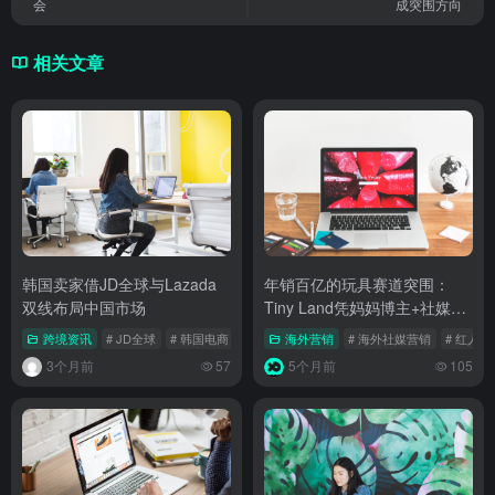
会
成突围方向
相关文章
韩国卖家借JD全球与Lazada
年销百亿的玩具赛道突围：
双线布局中国市场
Tiny Land凭妈妈博主+社媒种
草，登顶北美家庭市场
跨境资讯
# JD全球
# 韩国电商
# 多平台运营
海外营销
# 海外社媒营销
# 红人营
3个月前
57
5个月前
105