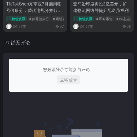
TikTokShop东南亚7月启用账
亚马逊印度再投3亿美元，扩
号健康分，替代违规分并影响
建物流网络并提升配送员福利
店铺流量权重
跨境资讯
# 账号健康分
# 店铺合规
# 东南亚跨境
跨境资讯
# 即时零售
# 物流基建
3个月前
97
3个月前
98
暂无评论
您必须登录才能参与评论！
立即登录