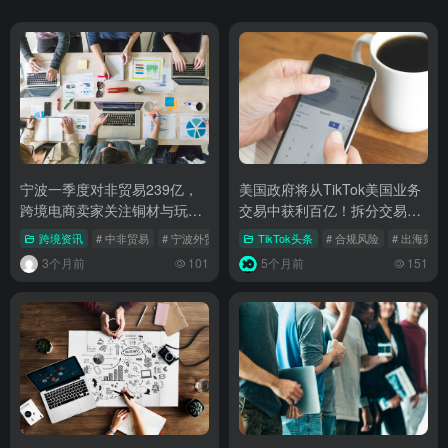
宁波一季度对非贸易239亿，
美国政府将从TikTok美国业务
跨境电商卖家关注铜材与玩具
交易中获利百亿！拆分交易细
供应链新动向
节与行业影响全解析
跨境资讯
# 中非贸易
# 宁波外贸
# 铜材进口
TikTok头条
# 合规风险
# 出海策略
3个月前
101
5个月前
151