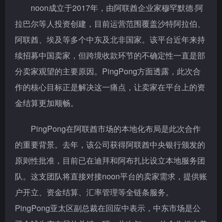
noon成立于2017年，由阿联酋企业家穆罕默德·阿
拉巴尔等人投资创建，目前运营范围覆盖沙特阿拉伯、
阿联酋、埃及等多个中东及北非国家。该平台近年来持
续招募中国卖家，但跨境收款环节的不确定性一直是部
分卖家观望的主要原因。PingPong方面透露，此次合
作的核心目标正是解决这一痛点，让卖家在平台上的资
金结算更加顺畅。
PingPong在阿联酋市场的本地化布局是此次合作
的重要背景。去年，该公司获得阿联酋中央银行颁发的
原则性批准，目前已在迪拜和阿布扎比设立本地服务团
队。这支团队将直接对接noon平台的卖家需求，提供账
户开立、资金结算、汇率管理等全链条服务。
PingPong亚太区副总裁在回应中表示，中东市场是公