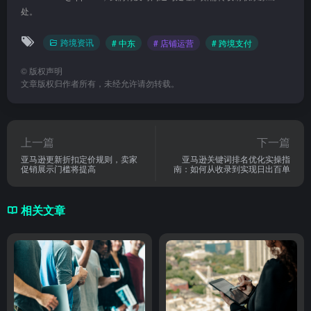
处。
跨境资讯
# 中东
# 店铺运营
# 跨境支付
©
版权声明
文章版权归作者所有，未经允许请勿转载。
上一篇
下一篇
亚马逊更新折扣定价规则，卖家
亚马逊关键词排名优化实操指
促销展示门槛将提高
南：如何从收录到实现日出百单
相关文章