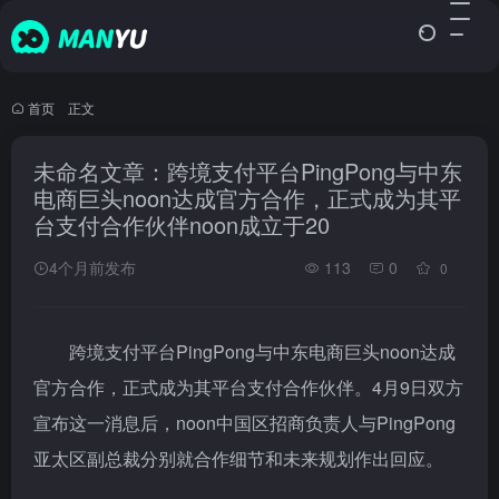
首页
•
正文
未命名文章：跨境支付平台PingPong与中东
电商巨头noon达成官方合作，正式成为其平
台支付合作伙伴noon成立于20
4个月前发布
113
0
0
跨境支付平台PingPong与中东电商巨头noon达成
官方合作，正式成为其平台支付合作伙伴。4月9日双方
宣布这一消息后，noon中国区招商负责人与PingPong
亚太区副总裁分别就合作细节和未来规划作出回应。