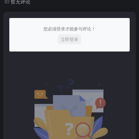
暂无评论
您必须登录才能参与评论！
立即登录