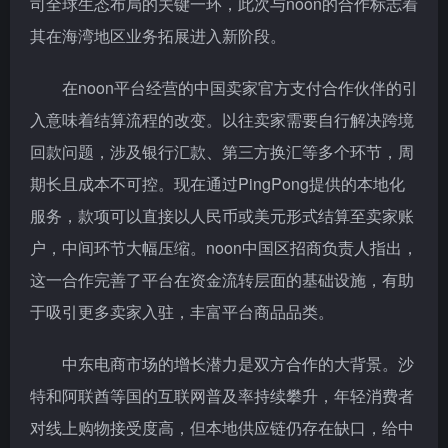
司全球生态布局的关键一环，此次与noon的合作标志着
其在海湾地区业务拓展进入新阶段。
在noon平台经营的中国卖家官方支付合作伙伴的引
入意味着结算流程的改变。以往卖家需要自行解决跨境
回款问题，涉及银行汇款、第三方换汇等多个环节，周
期长且成本不可控。现在通过PingPong提供的本地化
服务，款项可以直接以人民币或美元形式结算至卖家账
户，中间环节大幅压缩。noon中国区招商负责人指出，
这一合作完善了平台在资金流转层面的基础设施，有助
于吸引更多卖家入驻，丰富平台商品品类。
中东电商市场的增长潜力是双方合作的大背景。沙
特和阿联酋等国的互联网普及率持续攀升，年轻消费者
对线上购物接受度高，但本地供应链仍存在缺口，给中