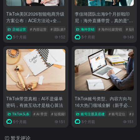
TikTok美区2026智能电商升级
李佳琦团队出海9个月折戟印
方案公布：ACE方法论+全域
尼：海外直播带货，真的是“话
能力助力跨境POP商家长效增
越多越卖不动”
店铺运营
# 内容运营
# 团队效率
# TikTok运营
海外营销
# 海外社媒营销
# 短视
长
5个月前
152
5个月前
149
TikTok带货真相：AI不是爆单
TikTok账号类型、内容方向与
密码，有效互动才是核心算法
16大热门领域全解（新手必
看）
TikTok头条
# AI 带货
# 短视频带货
# TikTok电商
账号注册及搭建
# 账号定位
# 内
5个月前
151
5个月前
151
暂无评论