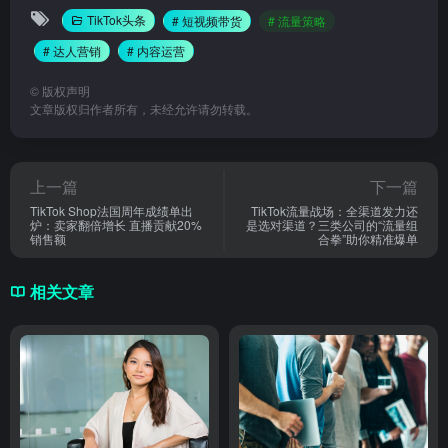
TikTok头条
# 短视频带货
# 流量策略
# 达人营销
# 内容运营
©
版权声明
文章版权归作者所有，未经允许请勿转载。
上一篇
下一篇
TikTok Shop法国周年成绩单出
TikTok流量战场：全渠道发力还
炉：卖家翻倍增长 直播贡献20%
是选对渠道？三类公司的“流量组
销售额
合拳”助你精准爆单
相关文章